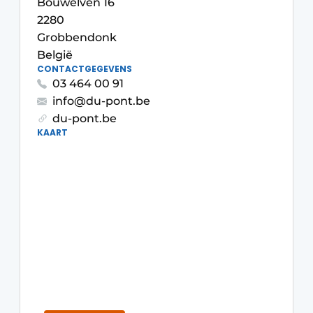
Bouwelven 16
Privacy / Cookie statement
2280
Vacature aanmelden
Grobbendonk
België
Video’s
CONTACTGEGEVENS
03 464 00 91
info@du-pont.be
du-pont.be
KAART