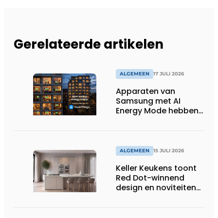
Gerelateerde artikelen
ALGEMEEN
17 JULI 2026
Apparaten van
Samsung met AI
Energy Mode hebben
in 2026 al 242.254
kWh aan energie
bespaard in Belgische
huishoudens, wat
ALGEMEEN
15 JULI 2026
overeenkomt met het
Keller Keukens toont
wassen van 22.023.110
Red Dot-winnend
voetbalshirts
design en noviteiten
op Gut Böckel