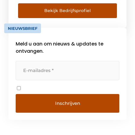
2018). De talrijke handelspartners in België,
Nederland, Oostenrijk, Duitsland,
Bekijk Bedrijfsprofiel
Zwitserland, Spanje en Groot-Brittannië
profiteren van waardevolle synergiën
NIEUWSBRIEF
binnen de groep. MHK Belgium ondersteunt
haar partners uit de keuken- en […]
Meld u aan om nieuws & updates te
ontvangen.