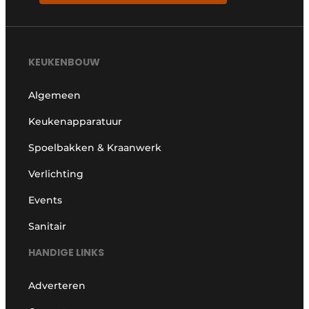
Privacy / Cookie statement
Vacature aanmelden
Video’s
KEUKENBOUW
Algemeen
Keukenapparatuur
Spoelbakken & Kraanwerk
Verlichting
Events
Sanitair
HANDIGE LINKS
Adverteren