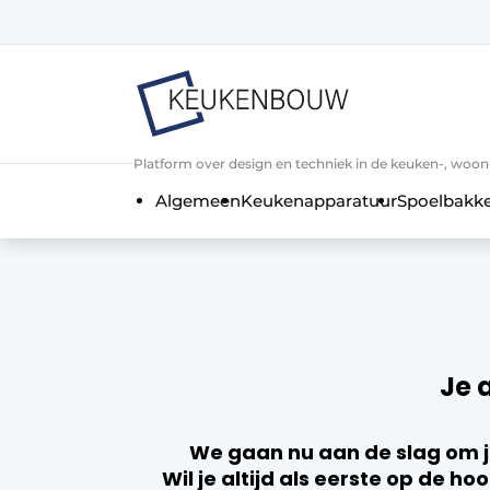
Aanmelden
Algemene voorwaarden
Bedrijven
Aanmelden
Bedankt voor de a
Platform over design en techniek in de keuken-, woo
Bedrijven
Algemeen
Keukenapparatuur
Spoelbakk
Contact
Direct contact
Evenement aanmelden
Keukenbouw | Platform over design
Meest gelezen
Je 
Nieuwsbrief
Podcasts
We gaan nu aan de slag om j
Wil je altijd als eerste op de 
Privacy / Cookie statement