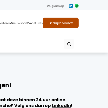
Volg ons op
Bedrijvenindex
erteren
Nieuwsbrief
Vacatures
gen!
t deze binnen 24 uur online.
ranche? Volg ons dan op
LinkedIn
!