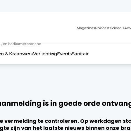
Magazines
Podcasts
Video’s
Adv
anmelding
n-, en badkamerbranche
en & Kraanwerk
Verlichting
Events
Sanitair
 en techniek in de keuken-, woon-, en badkamerbranche
aanmelding is in goede orde ontvan
e vermelding te controleren. Op werkdagen staa
hoogte zijn van het laatste nieuws binnen onze b