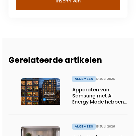
Gerelateerde artikelen
ALGEMEEN
17 JULI 2026
Apparaten van
Samsung met AI
Energy Mode hebben
in 2026 al 242.254
kWh aan energie
bespaard in Belgische
huishoudens, wat
ALGEMEEN
15 JULI 2026
overeenkomt met het