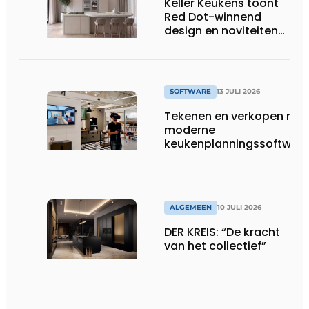
Keller Keukens toont
wassen van 22.023.110
Red Dot-winnend
voetbalshirts
design en noviteiten
op Gut Böckel
SOFTWARE
13 JULI 2026
Tekenen en verkopen met
moderne
keukenplanningssoftwar
ALGEMEEN
10 JULI 2026
DER KREIS: “De kracht
van het collectief”