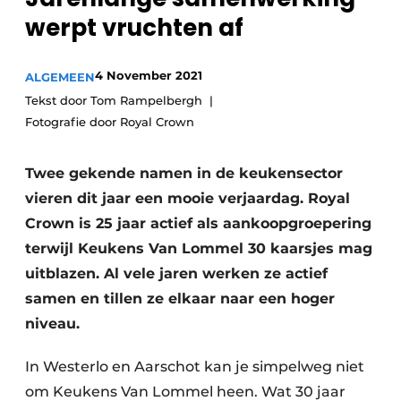
Privacy / Cookie statement
werpt vruchten af
Vacature aanmelden
Video’s
4 November 2021
ALGEMEEN
Tekst door Tom Rampelbergh
Fotografie door Royal Crown
Twee gekende namen in de keukensector
vieren dit jaar een mooie verjaardag. Royal
Crown is 25 jaar actief als aankoopgroepering
terwijl Keukens Van Lommel 30 kaarsjes mag
uitblazen. Al vele jaren werken ze actief
samen en tillen ze elkaar naar een hoger
niveau.
In Westerlo en Aarschot kan je simpelweg niet
om Keukens Van Lommel heen. Wat 30 jaar