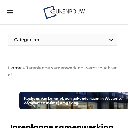
Aanmelden
Algemene voorwaarden
Bedrijven
Aanmelden
Bedankt voor de aanmelding
Categorieën
Bedrijven
Contact
Direct contact
Home
»
Jarenlange samenwerking werpt vruchten
af
Evenement aanmelden
Keukenbouw | Platform over design en techniek
in de keuken-, woon-, en badkamerbranche
Keukens Van Lommel, een gekende naam in Westerlo,
Meest gelezen
Aarschot en (ruime) omgeving.
Nieuwsbrief
Podcasts
Jarenlange samenwerking