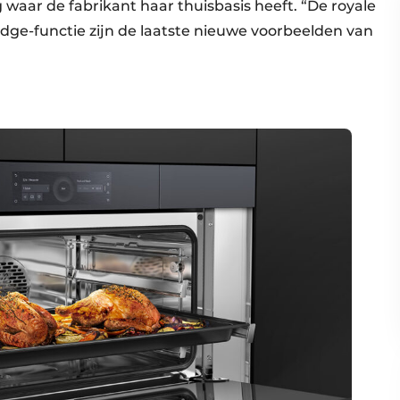
 waar de fabrikant haar thuis­basis heeft. “De royale
dge-functie zijn de laatste nieuwe voorbeelden van