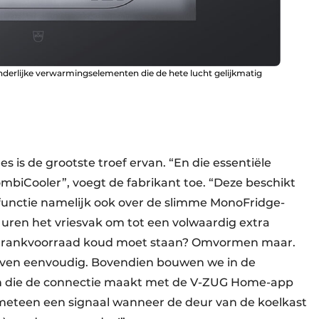
erlijke verwarmingselementen die de hete lucht gelijkmatig
s is de grootste troef ervan. “En die essentiële
biCooler”, voegt de fabrikant toe. “Deze beschikt
functie namelijk ook over de slimme MonoFridge-
 uren het vriesvak om tot een volwaardig extra
te drankvoorraad koud moet staan? Omvormen maar.
 even eenvoudig. Bovendien bouwen we in de
 die de connectie maakt met de V-ZUG Home-app
 meteen een signaal wanneer de deur van de koelkast