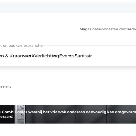
Magazines
Podcasts
Video’s
Adv
anmelding
n-, en badkamerbranche
en & Kraanwerk
Verlichting
Events
Sanitair
akmes
 en techniek in de keuken-, woon-, en badkamerbranche
 de CombiCooler waarbij het vriesvak onderaan eenvoudig kan omgevor
teraard.