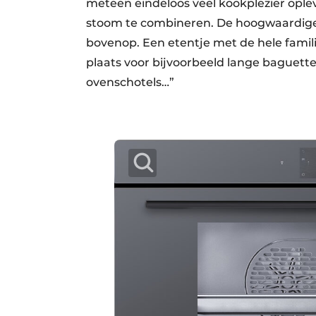
meteen eindeloos veel kookplezier oplev
stoom te combineren. De hoogwaardige 
bovenop. Een etentje met de hele famil
plaats voor bijvoorbeeld lange baguette
ovenschotels…”