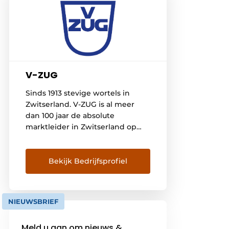
V-ZUG
Sinds 1913 stevige wortels in
Zwitserland. V-ZUG is al meer
dan 100 jaar de absolute
marktleider in Zwitserland op
het gebied van
huishoudtoestellen. Sinds 1913
ontwikkelt én produceert het
Bekijk Bedrijfsprofiel
bedrijf in het hart van
Zwitserland innovatieve
toestellen van absolute
NIEUWSBRIEF
topkwaliteit voor de keuken en
de wasplaats. De toestellen zijn
Meld u aan om nieuws &
er niet alleen op gericht om […]