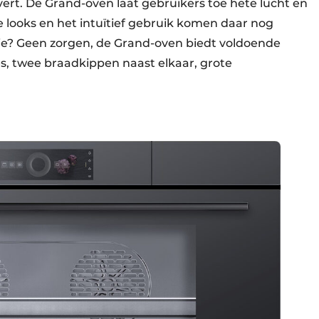
ert. De Grand-oven laat gebruikers toe hete lucht en
looks en het intuïtief gebruik komen daar nog
ie? Geen zorgen, de Grand-oven biedt voldoende
s, twee braadkippen naast elkaar, grote