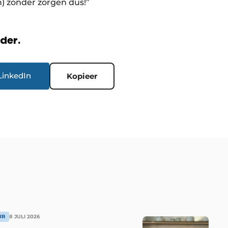
n) zonder zorgen dus!”
rder.
LinkedIn
Kopieer
UR
8 JULI 2026