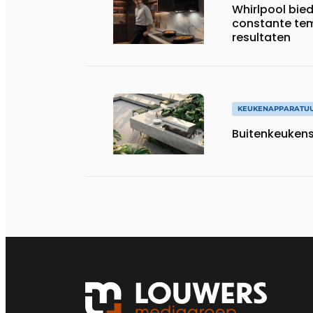
Whirlpool bie
constante tem
resultaten
KEUKENAPPARATU
Buitenkeukens