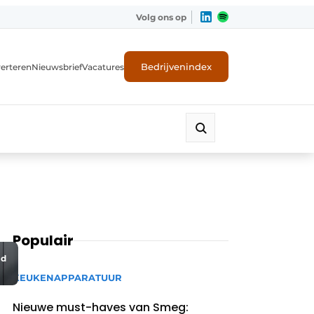
Volg ons op
Bedrijvenindex
erteren
Nieuwsbrief
Vacatures
Populair
md
KEUKENAPPARATUUR
Nieuwe must-haves van Smeg: