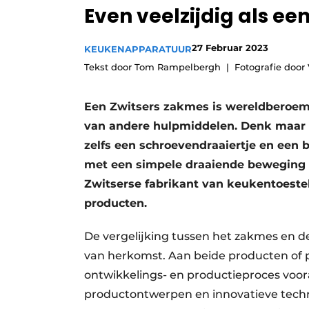
Even veelzijdig als ee
Vacature aanmelden
Video’s
27 Februar 2023
KEUKENAPPARATUUR
Tekst door Tom Rampelbergh
Fotografie door
Een Zwitsers zakmes is wereldberoemd
van andere hulpmiddelen. Denk maar a
zelfs een schroevendraaiertje en een 
met een simpele draaiende beweging t
Zwitserse fabrikant van keukentoeste
producten.
De vergelijking tussen het zakmes en d
van herkomst. Aan beide producten of 
ontwikkelings- en productie­proces voor
productontwerpen en innovatieve tech