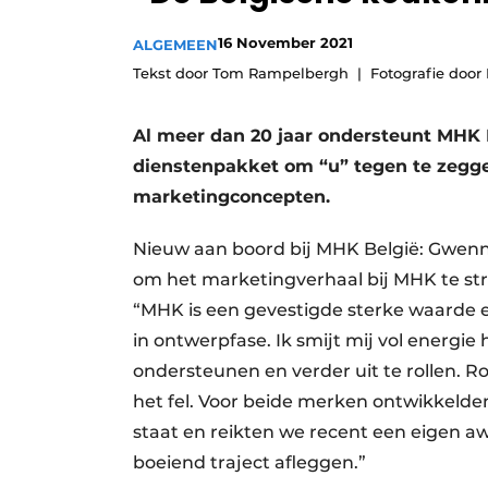
Vacature aanmelden
16 November 2021
ALGEMEEN
Video’s
Tekst door Tom Rampelbergh
Fotografie doo
Al meer dan 20 jaar ondersteunt MHK 
dienstenpakket om “u” tegen te zeggen
marketingconcepten.
Nieuw aan boord bij MHK België: Gwenn
om het marketingverhaal bij MHK te stro
“MHK is een gevestigde sterke waarde en
in ontwerpfase. Ik smijt mij vol energ
ondersteunen en verder uit te rollen.
het fel. Voor beide merken ontwikkelde
staat en reikten we recent een eigen aw
boeiend traject afleggen.”