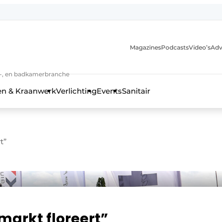
Magazines
Podcasts
Video’s
Adv
anmelding
n-, en badkamerbranche
en & Kraanwerk
Verlichting
Events
Sanitair
t”
 en techniek in de keuken-, woon-, en badkamerbranche
markt floreert”