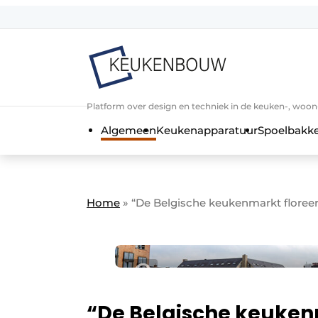
Aanmelden
Algemene voorwaarden
Bedrijven
Aanmelden
Bedankt voor de a
Platform over design en techniek in de keuken-, woo
Bedrijven
Algemeen
Keukenapparatuur
Spoelbakk
Contact
Direct contact
Evenement aanmelden
Home
»
“De Belgische keukenmarkt floreer
Keukenbouw | Platform over design
Meest gelezen
Nieuwsbrief
Podcasts
“De Belgische keuken
Privacy / Cookie statement