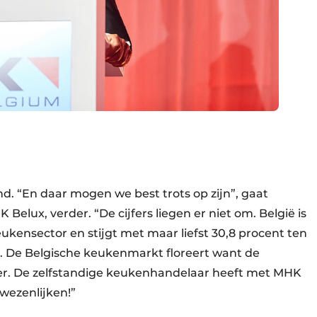
d. “En daar mogen we best trots op zijn”, gaat
elux, verder. “De cijfers liegen er niet om. België is
kensector en stijgt met maar liefst 30,8 procent ten
r. De Belgische keukenmarkt floreert want de
r. De zelfstandige keuken­handelaar heeft met MHK
wezenlijken!”