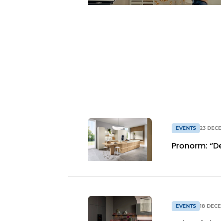
Vacature aanmelden
Video’s
EVENTS
23 DEC
Pronorm: “D
EVENTS
18 DEC