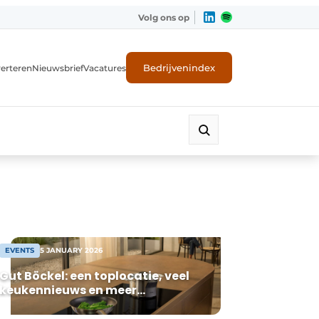
Volg ons op
Bedrijvenindex
erteren
Nieuwsbrief
Vacatures
EVENTS
5 JANUARY 2026
Gut Böckel: een toplocatie, veel
keukennieuws en meer…