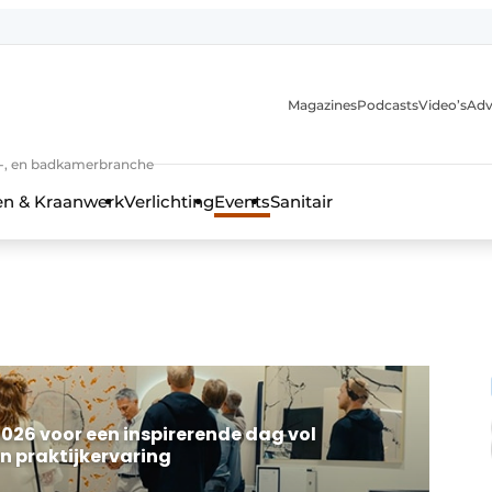
Magazines
Podcasts
Video’s
Adv
anmelding
n-, en badkamerbranche
en & Kraanwerk
Verlichting
Events
Sanitair
 en techniek in de keuken-, woon-, en badkamerbranche
2026 voor een inspirerende dag vol
n praktijkervaring