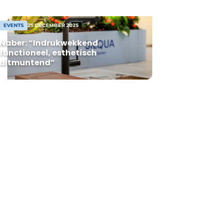
EVENTS
25 DECEMBER 2025
Naber: “Indrukwekkend
functioneel, esthetisch
uitmuntend”