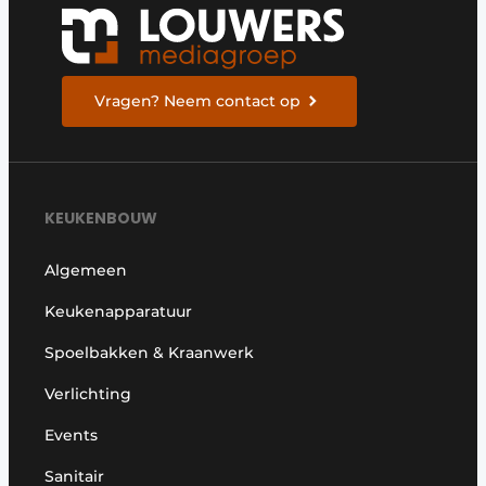
Privacy / Cookie statement
Vacature aanmelden
Video’s
Vragen? Neem contact op
KEUKENBOUW
Algemeen
Keukenapparatuur
Spoelbakken & Kraanwerk
Verlichting
Events
Sanitair