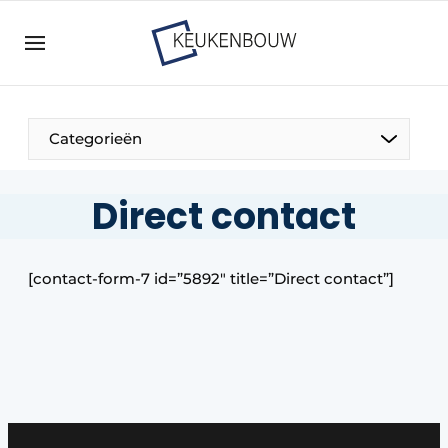
Aanmelden
Algemene voorwaarden
Bedrijven
Aanmelden
Bedankt voor de aanmelding
Categorieën
Bedrijven
Contact
Direct contact
Direct contact
Evenement aanmelden
[contact-form-7 id=”5892″ title=”Direct contact”]
Keukenbouw | Platform over design en techniek
in de keuken-, woon-, en badkamerbranche
Meest gelezen
Nieuwsbrief
Podcasts