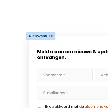
NIEUWSBRIEF
Meld u aan om nieuws & upd
ontvangen.
Uw
Uw
voornaam
achte
Uw
e-
mailadres
Instemming
Ik ga akkoord met de
algemene v