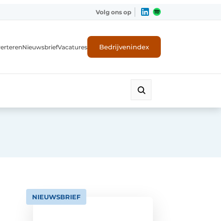
Volg ons op
Bedrijvenindex
erteren
Nieuwsbrief
Vacatures
NIEUWSBRIEF