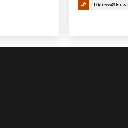
f.fierens@louw