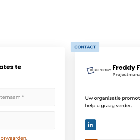
CONTACT
ates te
Freddy F
Projectman
Uw organisatie promot
rnaam
help u graag verder.
oorwaarden
.