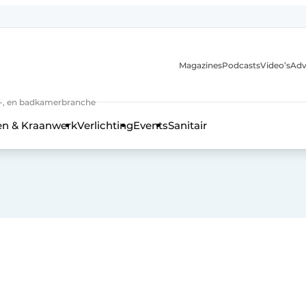
Magazines
Podcasts
Video’s
Adv
anmelding
n-, en badkamerbranche
en & Kraanwerk
Verlichting
Events
Sanitair
 en techniek in de keuken-, woon-, en badkamerbranche