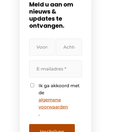
Meld u aan om
nieuws &
updates te
ontvangen.
Uw
Uw
voornaam
achternaam
Uw
e-
mailadres
Instemming
Ik ga akkoord met
de
algemene
voorwaarden
.