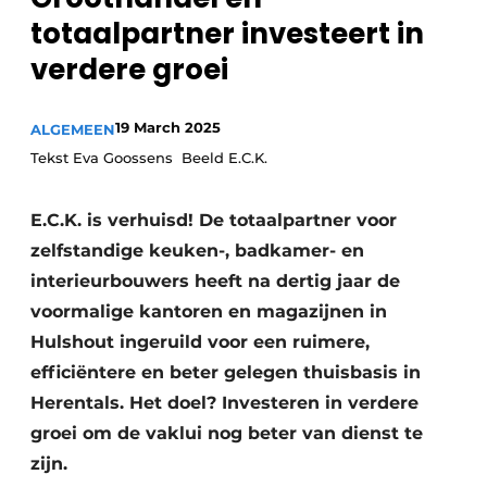
Privacy / Cookie statement
totaalpartner investeert in
Vacature aanmelden
verdere groei
Video’s
19 March 2025
ALGEMEEN
Tekst Eva Goossens Beeld E.C.K.
E.C.K. is verhuisd! De totaalpartner voor
zelfstandige keuken-, badkamer- en
interieurbouwers heeft na dertig jaar de
voormalige kantoren en magazijnen in
Hulshout ingeruild voor een ruimere,
efficiëntere en beter gelegen thuisbasis in
Herentals. Het doel? Investeren in verdere
groei om de vaklui nog beter van dienst te
zijn.