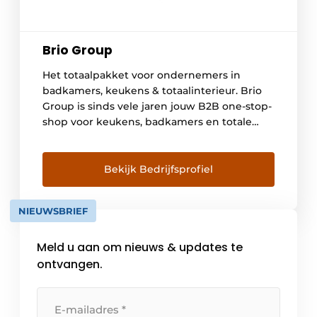
Brio Group
Het totaalpakket voor ondernemers in
badkamers, keukens & totaalinterieur. Brio
Group is sinds vele jaren jouw B2B one-stop-
shop voor keukens, badkamers en totale
interieurinrichting. Bij Brio Group spelen
doordachte partnerships de hoofdrol. Wij
streven steeds naar een diepgaand
Bekijk Bedrijfsprofiel
engagement tussen succesvolle
ondernemers in (totaal)interieurbouw, hun
NIEUWSBRIEF
klanten én onze leveranciers in
hoogwaardige producten. Het recept? De
Meld u aan om nieuws & updates te
[…]
ontvangen.