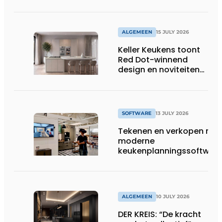
in 2026 al 242.254
kWh aan energie
bespaard in Belgische
huishoudens, wat
ALGEMEEN
15 JULY 2026
overeenkomt met het
Keller Keukens toont
wassen van 22.023.110
Red Dot-winnend
voetbalshirts
design en noviteiten
op Gut Böckel
SOFTWARE
13 JULY 2026
Tekenen en verkopen met
moderne
keukenplanningssoftwar
ALGEMEEN
10 JULY 2026
DER KREIS: “De kracht