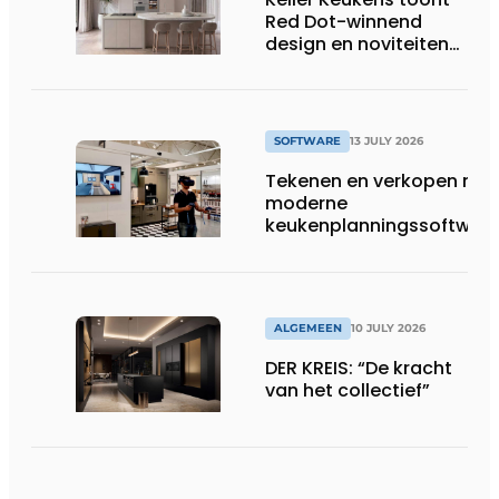
wassen van 22.023.110
Red Dot-winnend
voetbalshirts
design en noviteiten
op Gut Böckel
SOFTWARE
13 JULY 2026
Tekenen en verkopen met
moderne
keukenplanningssoftwar
ALGEMEEN
10 JULY 2026
DER KREIS: “De kracht
van het collectief”