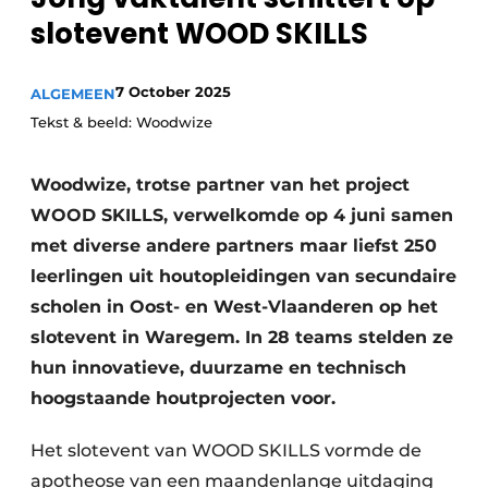
Privacy / Cookie statement
slotevent WOOD SKILLS
Vacature aanmelden
Video’s
7 October 2025
ALGEMEEN
Tekst & beeld: Woodwize
Woodwize, trotse partner van het project
WOOD SKILLS, verwelkomde op 4 juni samen
met diverse andere partners maar liefst 250
leerlingen uit houtopleidingen van secundaire
scholen in Oost- en West-Vlaanderen op het
slotevent in Waregem. In 28 teams stelden ze
hun innovatieve, duurzame en technisch
hoogstaande houtprojecten voor.
Het slotevent van WOOD SKILLS vormde de
apotheose van een maandenlange uitdaging