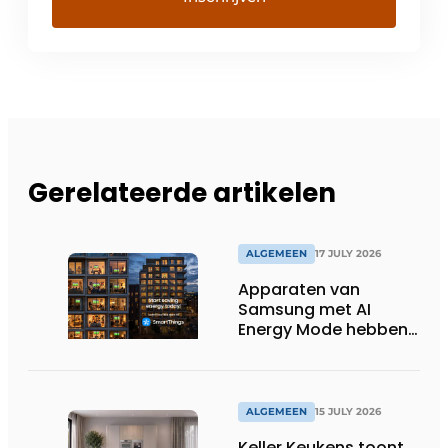
Gerelateerde artikelen
ALGEMEEN
17 JULY 2026
Apparaten van
Samsung met AI
Energy Mode hebben
in 2026 al 242.254
kWh aan energie
bespaard in Belgische
huishoudens, wat
ALGEMEEN
15 JULY 2026
overeenkomt met het
Keller Keukens toont