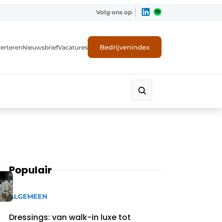
Volg ons op
Bedrijvenindex
erteren
Nieuwsbrief
Vacatures
Populair
ALGEMEEN
Dressings: van walk-in luxe tot