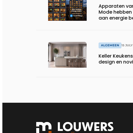
Apparaten va
Mode hebben i
aan energie b
huishoudens,
wassen van 22.
ALGEMEEN
15 JULY
Keller Keuken
design en nov