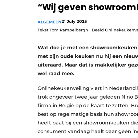
“Wij geven showroom
Vacature aanmelden
Video’s
21 July 2025
ALGEMEEN
Tekst Tom Rampelbergh Beeld Onlinekeukenve
Wat doe je met een showroomkeuken d
met zijn oude keuken nu hij een nieu
uiteraard. Maar dat is makkelijker g
wel raad mee.
Onlinekeukenveiling viert in Nederland 
trok ongeveer twee jaar geleden Nino 
firma in België op de kaart te zetten. 
best op regelmatige basis hun showr
heeft baat bij een showroomkeuken die er
consument vandaag haalt daar geen insp