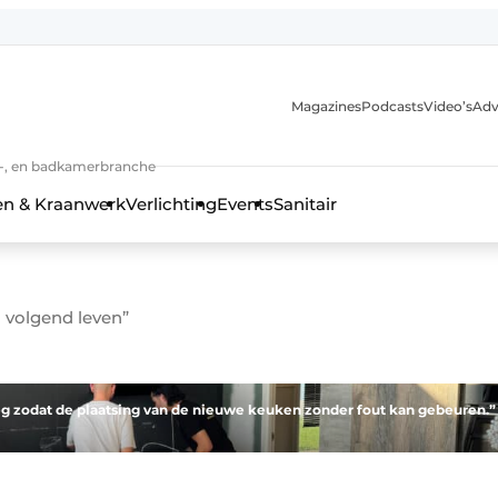
Magazines
Podcasts
Video’s
Adv
anmelding
n-, en badkamerbranche
en & Kraanwerk
Verlichting
Events
Sanitair
volgend leven”
 en techniek in de keuken-, woon-, en badkamerbranche
g zodat de plaatsing van de nieuwe keuken zonder fout kan gebeuren.”