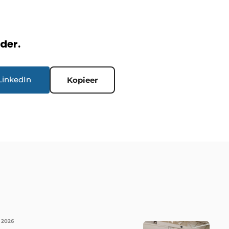
rder.
LinkedIn
Kopieer
 2026