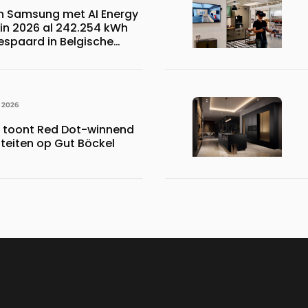
n Samsung met AI Energy
n 2026 al 242.254 kWh
espaard in Belgische
 wat overeenkomt met het
023.110 voetbalshirts
 2026
s toont Red Dot-winnend
iteiten op Gut Böckel