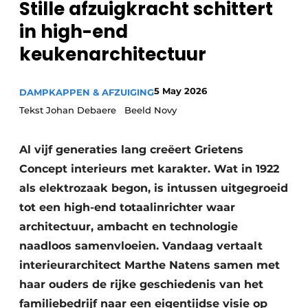
Stille afzuigkracht schittert
Privacy / Cookie statement
in high-end
Vacature aanmelden
keukenarchitectuur
Video’s
5 May 2026
DAMPKAPPEN & AFZUIGING
Tekst Johan Debaere Beeld Novy
Al vijf generaties lang creëert Grietens
Concept interieurs met karakter. Wat in 1922
als elektrozaak begon, is intussen uitgegroeid
tot een high-end totaalinrichter waar
architectuur, ambacht en technologie
naadloos samenvloeien. Vandaag vertaalt
interieurarchitect Marthe Natens samen met
haar ouders de rijke geschiedenis van het
familiebedrijf naar een eigentijdse visie op