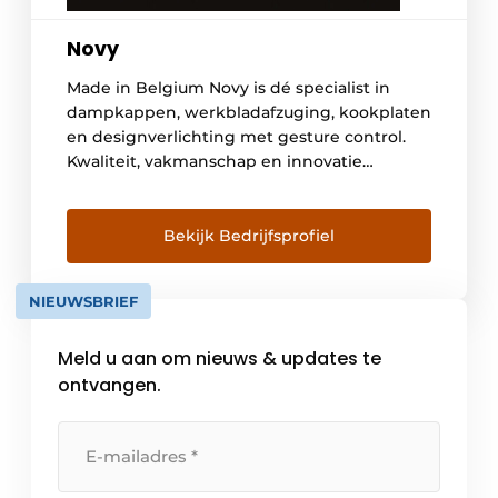
Novy
Made in Belgium Novy is dé specialist in
dampkappen, werkbladafzuging, kookplaten
en designverlichting met gesture control.
Kwaliteit, vakmanschap en innovatie
kenmerken de producten van dit Belgische
bedrijf. De ontwikkeling en productie
gebeuren in Kuurne, West-Vlaanderen.
Bekijk Bedrijfsprofiel
Vandaag werken er bij Novy zo’n
driehonderd mensen en is het bedrijf
NIEUWSBRIEF
marktleider op vlak van dampkappen in
België. Maar […]
Meld u aan om nieuws & updates te
ontvangen.