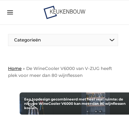
Aanmelden
Algemene voorwaarden
Bedrijven
Aanmelden
Bedankt voor de aanmelding
Categorieën
Bedrijven
Contact
Direct contact
Home
»
De WineCooler V6000 van V-ZUG heeft
plek voor meer dan 80 wijnflessen
Evenement aanmelden
Keukenbouw | Platform over design en techniek
in de keuken-, woon-, en badkamerbranche
Een topdesign gecombineerd met heel veel ruimte: de
Meest gelezen
nieuwe WineCooler V6000 kan meer dan 80 wijnflessen
koelen.
Nieuwsbrief
Podcasts