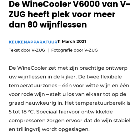
De WineCooler V6000 van V-
Privacy / Cookie statement
ZUG heeft plek voor meer
Vacature aanmelden
dan 80 wijnflessen
Video’s
11 March 2021
KEUKENAPPARATUUR
Tekst door V-ZUG
Fotografie door V-ZUG
De WineCooler zet met zijn prachtige ontwerp
uw wijnflessen in de kijker. De twee flexibele
temperatuurzones – één voor witte wijn en één
voor rode wijn – stelt u los van elkaar tot op de
graad nauwkeurig in. Het temperatuurbereik is
5 tot 18 °C. Speciaal hiervoor ontwikkelde
compressoren zorgen ervoor dat de wijn stabiel
en trillingvrij wordt opgeslagen.