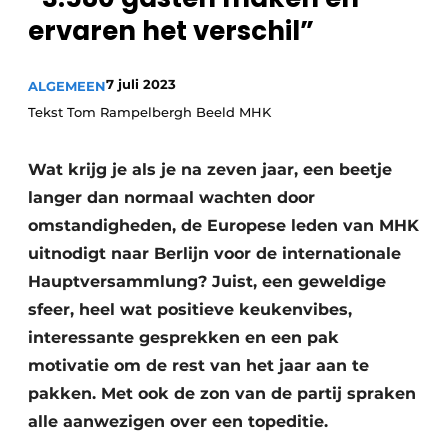
Privacy / Cookie statement
ervaren het verschil”
Vacature aanmelden
Video’s
7 juli 2023
ALGEMEEN
Tekst Tom Rampelbergh Beeld MHK
Wat krijg je als je na zeven jaar, een beetje
langer dan normaal wachten door
omstandigheden, de Europese leden van MHK
uitnodigt naar Berlijn voor de internationale
Hauptversammlung? Juist, een geweldige
sfeer, heel wat positieve keukenvibes,
interessante gesprekken en een pak
motivatie om de rest van het jaar aan te
pakken. Met ook de zon van de partij spraken
alle aanwezigen over een topeditie.