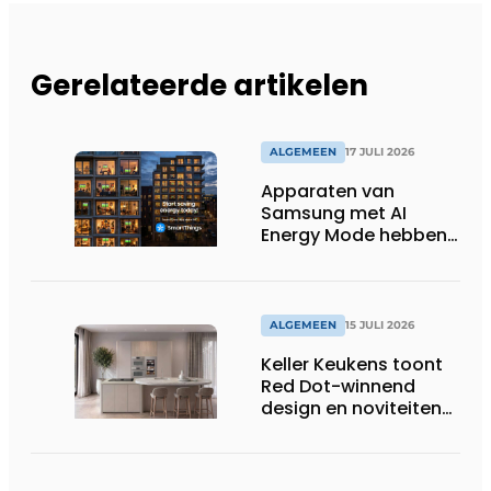
Gerelateerde artikelen
ALGEMEEN
17 JULI 2026
Apparaten van
Samsung met AI
Energy Mode hebben
in 2026 al 242.254
kWh aan energie
bespaard in Belgische
huishoudens, wat
ALGEMEEN
15 JULI 2026
overeenkomt met het
Keller Keukens toont
wassen van 22.023.110
Red Dot-winnend
voetbalshirts
design en noviteiten
op Gut Böckel