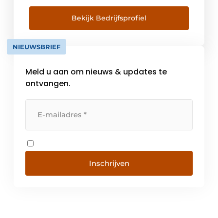
2018). De talrijke handelspartners in België,
Nederland, Oostenrijk, Duitsland,
Bekijk Bedrijfsprofiel
Zwitserland, Spanje en Groot-Brittannië
profiteren van waardevolle synergiën
NIEUWSBRIEF
binnen de groep. MHK Belgium ondersteunt
haar partners uit de keuken- en […]
Meld u aan om nieuws & updates te
ontvangen.
Inschrijven