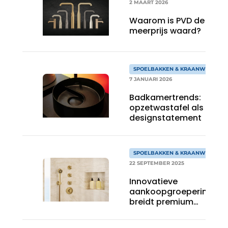
2 MAART 2026
Waarom is PVD de
meerprijs waard?
SPOELBAKKEN & KRAANWERK
7 JANUARI 2026
Badkamertrends:
opzetwastafel als
designstatement
SPOELBAKKEN & KRAANWERK
22 SEPTEMBER 2025
Innovatieve
aankoopgroepering
breidt premium
assortiment verder
uit