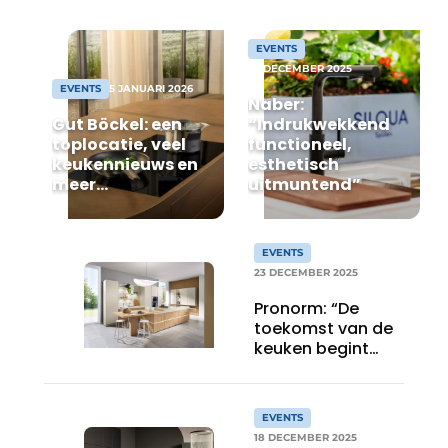
Privacy / Cookie statement
Vacature aanmelden
EVENTS
25 DECEMBER 2025
Video’s
EVENTS
5 JANUARI 2026
Naber:
Gut Böckel: een
“Indrukwekkend
toplocatie, veel
functioneel,
keukennieuws en
esthetisch
meer…
uitmuntend”
EVENTS
23 DECEMBER 2025
Pronorm: “De
toekomst van de
keuken begint
vanbinnen”
EVENTS
18 DECEMBER 2025