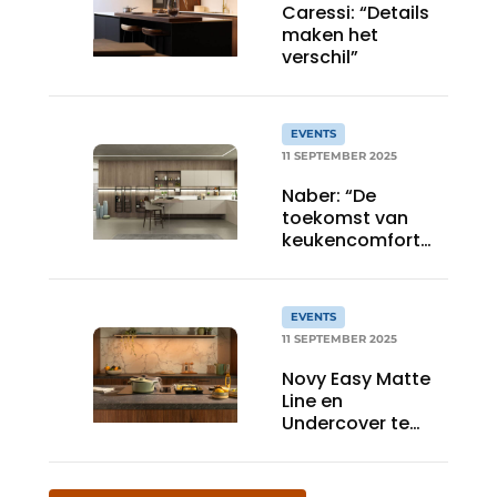
Caressi: “Details
maken het
verschil”
EVENTS
11 SEPTEMBER 2025
Naber: “De
toekomst van
keukencomfort
begint hier”
EVENTS
11 SEPTEMBER 2025
Novy Easy Matte
Line en
Undercover te
bewonderen op
area30