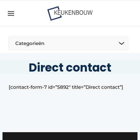
Aanmelden
Algemene voorwaarden
Bedrijven
Aanmelden
Bedankt voor de aanmelding
Categorieën
Bedrijven
Contact
Direct contact
Direct contact
Evenement aanmelden
[contact-form-7 id=”5892″ title=”Direct contact”]
Keukenbouw | Platform over design en techniek
in de keuken-, woon-, en badkamerbranche
Meest gelezen
Nieuwsbrief
Podcasts