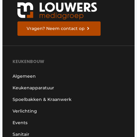
Privacy / Cookie statement
Vacature aanmelden
Video’s
Vragen? Neem contact op
KEUKENBOUW
Algemeen
Keukenapparatuur
Spoelbakken & Kraanwerk
Verlichting
Events
Sanitair