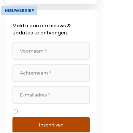
van koken met karakter: van
NIEUWSBRIEF
krachtige inductiekookplaten tot
geavanceerde ovens en stijlvolle
Meld u aan om nieuws &
koelkasten. ATAG staat synoniem
updates te ontvangen.
voor […]