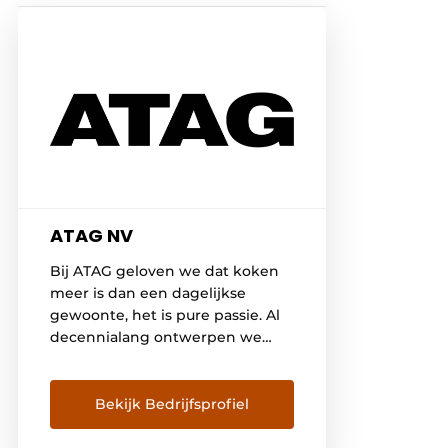
ATAG NV
Bij ATAG geloven we dat koken
meer is dan een dagelijkse
gewoonte, het is pure passie. Al
decennialang ontwerpen we
hoogwaardige keukentoestellen
die functionaliteit, design en
innovatie perfect combineert.
Bekijk Bedrijfsprofiel
Onze toestellen worden met
zorg ontwikkeld voor wie houdt