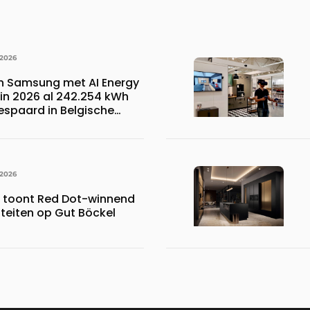
 2026
n Samsung met AI Energy
n 2026 al 242.254 kWh
espaard in Belgische
 wat overeenkomt met het
023.110 voetbalshirts
 2026
s toont Red Dot-winnend
iteiten op Gut Böckel