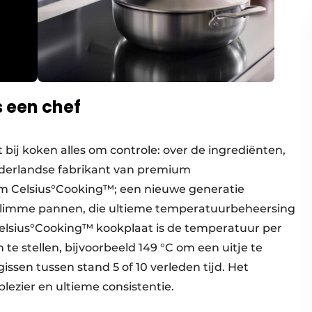
s een chef
t bij koken alles om controle: over de ingrediënten,
ederlandse fabrikant van premium
m Celsius°Cooking™; een nieuwe generatie
slimme pannen, die ultieme temperatuurbeheersing
elsius°Cooking™ kookplaat is de temperatuur per
te stellen, bijvoorbeeld 149 °C om een uitje te
issen tussen stand 5 of 10 verleden tijd. Het
lezier en ultieme consistentie.