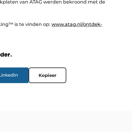
ookplaten van ATAG werden bekroond met de
ing™ is te vinden op:
www.atag.nl/ontdek-
rder.
LinkedIn
Kopieer