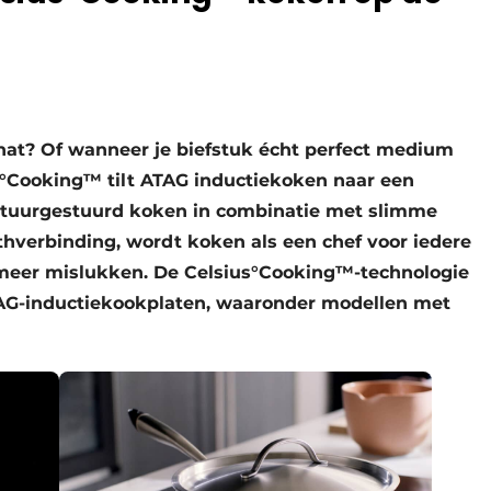
schat? Of wanneer je biefstuk écht perfect medium
us°Cooking™ tilt ATAG inductiekoken naar een
atuurgestuurd koken in combinatie met slimme
hverbinding, wordt koken als een chef voor iedere
 meer mislukken. De Celsius°Cooking™-technologie
ATAG-inductiekookplaten, waaronder modellen met