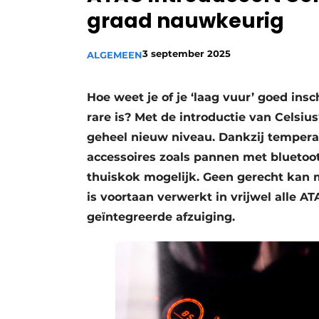
graad nauwkeurig
Vacature aanmelden
Video’s
3 september 2025
ALGEMEEN
Hoe weet je of je ‘laag vuur’ goed in
rare is? Met de introductie van Celsi
geheel nieuw niveau. Dankzij temper
accessoires zoals pannen met bluetoot
thuiskok mogelijk. Geen gerecht kan
is voortaan verwerkt in vrijwel alle 
geïntegreerde afzuiging.