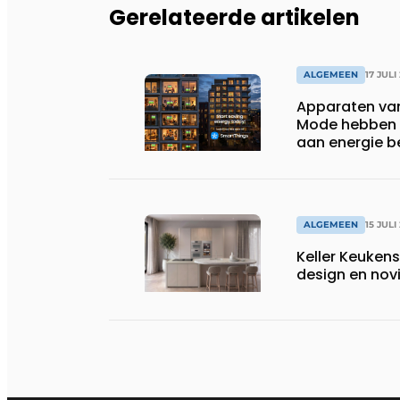
Gerelateerde artikelen
ALGEMEEN
17 JULI
Apparaten va
Mode hebben i
aan energie b
huishoudens,
wassen van 22.
ALGEMEEN
15 JULI
Keller Keuken
design en nov