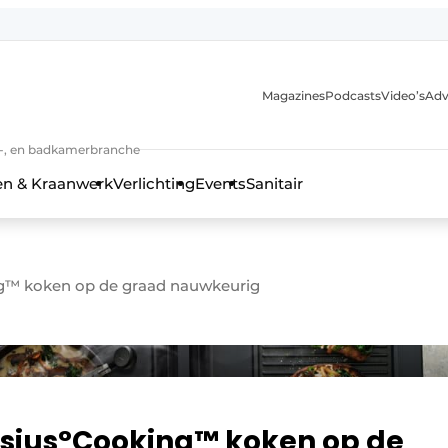
Magazines
Podcasts
Video’s
Adv
anmelding
n-, en badkamerbranche
en & Kraanwerk
Verlichting
Events
Sanitair
ng™ koken op de graad nauwkeurig
 en techniek in de keuken-, woon-, en badkamerbranche
lsius°Cooking™ koken op de