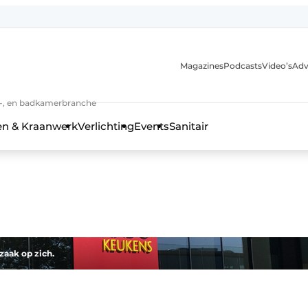
Magazines
Podcasts
Video’s
Adv
anmelding
n-, en badkamerbranche
en & Kraanwerk
Verlichting
Events
Sanitair
 en techniek in de keuken-, woon-, en badkamerbranche
zaak op zich.