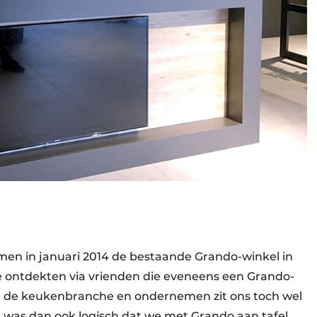
men in januari 2014 de bestaande Grando-winkel in
ze ontdekten via vrienden die eveneens een Grando-
 in de keukenbranche en ondernemen zit ons toch wel
Het was dan ook logisch dat we met Grando aan tafel