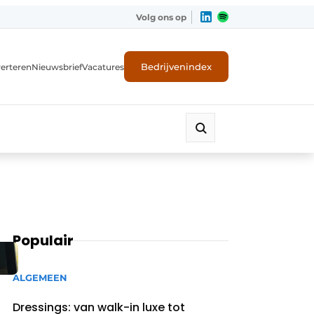
Volg ons op
Bedrijvenindex
erteren
Nieuwsbrief
Vacatures
Populair
ALGEMEEN
Dressings: van walk-in luxe tot