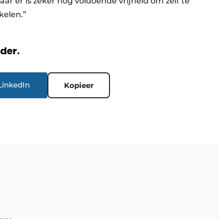
r er is zeker nog voldoende vrijheid om zelf te
kkelen.”
rder.
LinkedIn
Kopieer