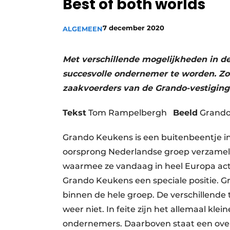
Best of both worlds
Vacature aanmelden
7 december 2020
Video’s
ALGEMEEN
Met verschillende mogelijkheden in d
succesvolle ondernemer te worden. Zo 
zaakvoerders van de Grando-vestiginge
Tekst
Tom Rampelbergh
Beeld
Grando
Grando Keukens is een buitenbeentje i
oorsprong Nederlandse groep ver­zameld
waarmee ze vandaag in heel Europa actie
Grando Keukens een speciale positie. G
binnen de hele groep. De verschillende
weer niet. In feite zijn het allemaal kle
ondernemers. Daarboven staat een ove