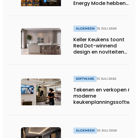
Energy Mode hebben
in 2026 al 242.254
kWh aan energie
bespaard in Belgische
huishoudens, wat
ALGEMEEN
15 JULI 2026
overeenkomt met het
Keller Keukens toont
wassen van 22.023.110
Red Dot-winnend
voetbalshirts
design en noviteiten
op Gut Böckel
SOFTWARE
13 JULI 2026
Tekenen en verkopen met
moderne
keukenplanningssoftwar
ALGEMEEN
10 JULI 2026