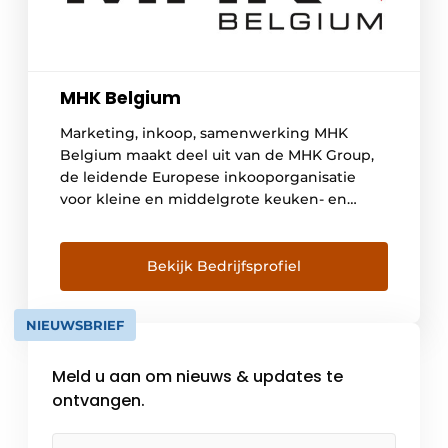
MHK Belgium
Marketing, inkoop, samenwerking MHK
Belgium maakt deel uit van de MHK Group,
de leidende Europese inkooporganisatie
voor kleine en middelgrote keuken- en
meubelhandelaars met 3.092 leden (eind
2018). De talrijke handelspartners in België,
Nederland, Oostenrijk, Duitsland,
Bekijk Bedrijfsprofiel
Zwitserland, Spanje en Groot-Brittannië
profiteren van waardevolle synergiën
NIEUWSBRIEF
binnen de groep. MHK Belgium ondersteunt
haar partners uit de keuken- en […]
Meld u aan om nieuws & updates te
ontvangen.