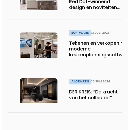
Red Dot-winnend
voetbalshirts
design en noviteiten
op Gut Böckel
SOFTWARE
13 JULI 2026
Tekenen en verkopen met
moderne
keukenplanningssoftwar
ALGEMEEN
10 JULI 2026
DER KREIS: “De kracht
van het collectief”