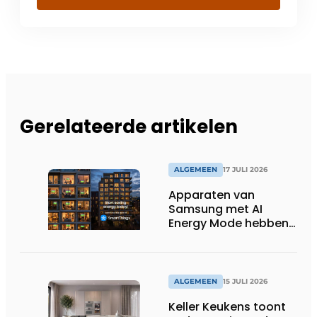
Gerelateerde artikelen
ALGEMEEN
17 JULI 2026
Apparaten van
Samsung met AI
Energy Mode hebben
in 2026 al 242.254
kWh aan energie
bespaard in Belgische
huishoudens, wat
ALGEMEEN
15 JULI 2026
overeenkomt met het
Keller Keukens toont
wassen van 22.023.110