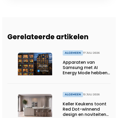
Gerelateerde artikelen
ALGEMEEN
17 JULI 2026
Apparaten van
Samsung met AI
Energy Mode hebben
in 2026 al 242.254
kWh aan energie
bespaard in Belgische
huishoudens, wat
ALGEMEEN
15 JULI 2026
overeenkomt met het
Keller Keukens toont
wassen van 22.023.110
Red Dot-winnend
voetbalshirts
design en noviteiten