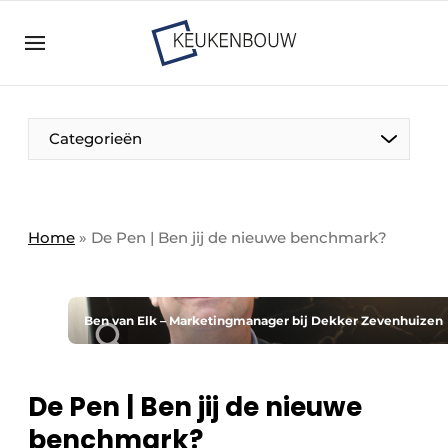
Aanmelden
Algemene voorwaarden
Bedrijven
Aanmelden
Bedankt voor de aanmelding
Categorieën
Bedrijven
Contact
Direct contact
Home
»
De Pen | Ben jij de nieuwe benchmark?
Evenement aanmelden
Keukenbouw | Platform over design en techniek
in de keuken-, woon-, en badkamerbranche
Ben van Elk – Marketingmanager bij Dekker Zevenhuizen
Meest gelezen
Nieuwsbrief
De Pen | Ben jij de nieuwe
Podcasts
benchmark?