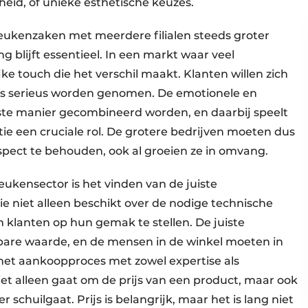
eid, of unieke esthetische keuzes.
keukenzaken met meerdere filialen steeds groter
 blijft essentieel. In een markt waar veel
ijke touch die het verschil maakt. Klanten willen zich
es serieus worden genomen. De emotionele en
ste manier gecombineerd worden, en daarbij speelt
ie een cruciale rol. De grotere bedrijven moeten dus
pect te behouden, ook al groeien ze in omvang.
ukensector is het vinden van de juiste
e niet alleen beschikt over de nodige technische
m klanten op hun gemak te stellen. De juiste
tbare waarde, en de mensen in de winkel moeten in
j het aankoopproces met zowel expertise als
iet alleen gaat om de prijs van een product, maar ook
 schuilgaat. Prijs is belangrijk, maar het is lang niet