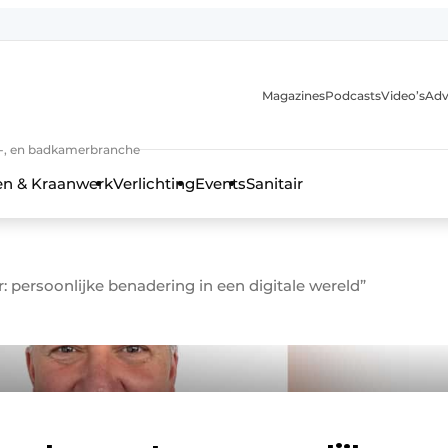
Magazines
Podcasts
Video’s
Adv
anmelding
n-, en badkamerbranche
en & Kraanwerk
Verlichting
Events
Sanitair
 persoonlijke benadering in een digitale wereld”
 en techniek in de keuken-, woon-, en badkamerbranche