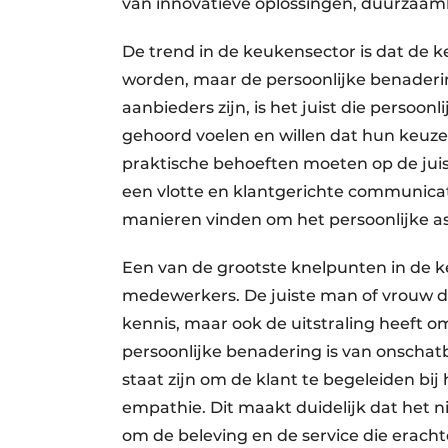
van innovatieve oplossingen, duurzaamh
De trend in de keukensector is dat de 
worden, maar de persoonlijke benadering
aanbieders zijn, is het juist die persoonl
gehoord voelen en willen dat hun keuz
praktische behoeften moeten op de jui
een vlotte en klant­gerichte communicat
manieren vinden om het persoonlijke as
Een van de grootste knelpunten in de ke
medewerkers. De juiste man of vrouw di
kennis, maar ook de uitstraling heeft o
persoonlijke benadering is van onscha
staat zijn om de klant te begeleiden bi
empathie. Dit maakt duidelijk dat het n
om de beleving en de service die erachter