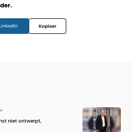
rder.
LinkedIn
Kopieer
26
st niet ontwerpt,