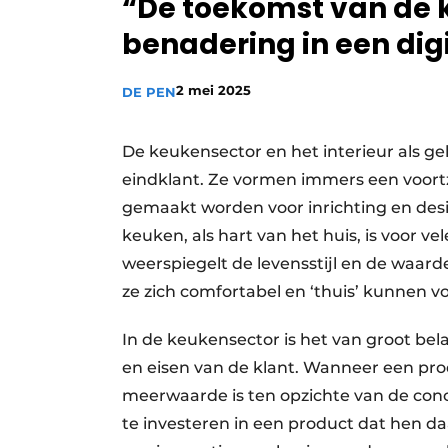
“De toekomst van de k
Vacature aanmelden
benadering in een dig
Video’s
2 mei 2025
DE PEN
De keukensector en het interieur als geh
eindklant. Ze vormen immers een voortz
gemaakt worden voor inrichting en desi
keuken, als hart van het huis, is voor v
weerspiegelt de levensstijl en de waar
ze zich comfortabel en ‘thuis’ kunnen v
In de keukensector is het van groot bel
en eisen van de klant. Wanneer een pr
meerwaarde is ten opzichte van de concur
te investeren in een product dat hen daa