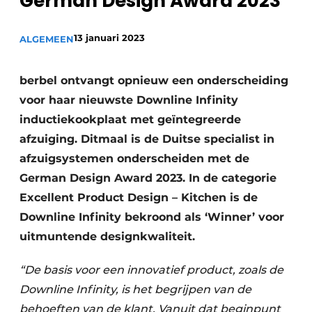
German Design Award 2023
Privacy / Cookie statement
Vacature aanmelden
13 januari 2023
ALGEMEEN
Video’s
berbel ontvangt opnieuw een onderscheiding
voor haar nieuwste Downline Infinity
inductiekookplaat met geïntegreerde
afzuiging. Ditmaal is de Duitse specialist in
afzuigsystemen onderscheiden met de
German Design Award 2023. In de categorie
Excellent Product Design – Kitchen is de
Downline Infinity bekroond als ‘Winner’ voor
uitmuntende designkwaliteit.
“De basis voor een innovatief product, zoals de
Downline Infinity, is het begrijpen van de
behoeften van de klant. Vanuit dat beginpunt