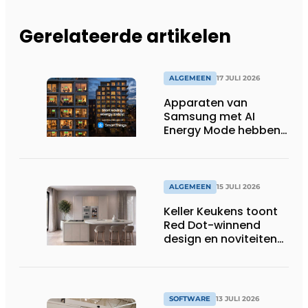
Gerelateerde artikelen
ALGEMEEN
17 JULI 2026
Apparaten van
Samsung met AI
Energy Mode hebben
in 2026 al 242.254
kWh aan energie
bespaard in Belgische
huishoudens, wat
ALGEMEEN
15 JULI 2026
overeenkomt met het
Keller Keukens toont
wassen van 22.023.110
Red Dot-winnend
voetbalshirts
design en noviteiten
op Gut Böckel
SOFTWARE
13 JULI 2026