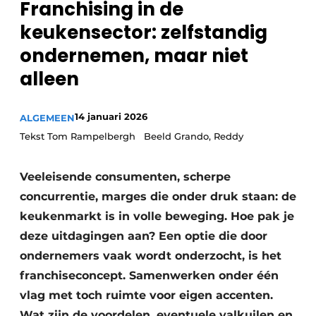
Franchising in de
Privacy / Cookie statement
keukensector: zelfstandig
Vacature aanmelden
ondernemen, maar niet
Video’s
alleen
14 januari 2026
ALGEMEEN
Tekst Tom Rampelbergh Beeld Grando, Reddy
Veeleisende consumenten, scherpe
concurrentie, marges die onder druk staan: de
keukenmarkt is in volle beweging. Hoe pak je
deze uitdagingen aan? Een optie die door
ondernemers vaak wordt onderzocht, is het
franchiseconcept. Samenwerken onder één
vlag met toch ruimte voor eigen accenten.
Wat zijn de voordelen, eventuele valkuilen en