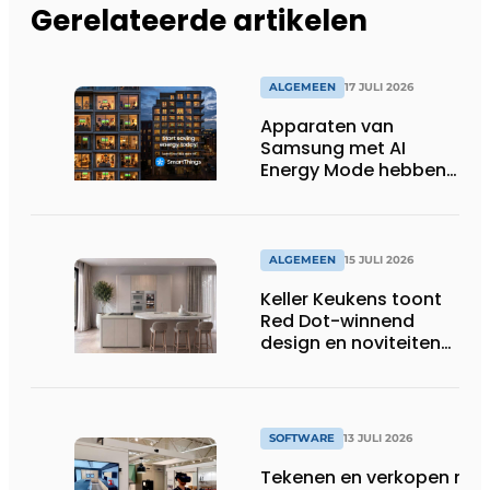
Gerelateerde artikelen
ALGEMEEN
17 JULI 2026
Apparaten van
Samsung met AI
Energy Mode hebben
in 2026 al 242.254
kWh aan energie
bespaard in Belgische
huishoudens, wat
ALGEMEEN
15 JULI 2026
overeenkomt met het
Keller Keukens toont
wassen van 22.023.110
Red Dot-winnend
voetbalshirts
design en noviteiten
op Gut Böckel
SOFTWARE
13 JULI 2026
Tekenen en verkopen met