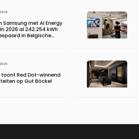
 2026
n Samsung met AI Energy
n 2026 al 242.254 kWh
espaard in Belgische
 wat overeenkomt met het
023.110 voetbalshirts
 2026
s toont Red Dot-winnend
iteiten op Gut Böckel