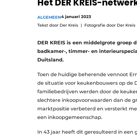
Het DER KREIS-netwerk
Vacature aanmelden
4 januari 2023
Video’s
ALGEMEEN
Tekst door Der Kreis
Fotografie door Der Kreis
DER KREIS is een middelgrote groep die
badkamer-, timmer- en interieurspecia
Duitsland.
Toen de huidige beherende vennoot Ernst
de situatie voor keuken­bouwers op de D
familiebedrijven werden door de keuke
slechtere inkoopvoorwaarden dan de g
marktpositie verbeterd en versterkt me
een inkoopgemeenschap.
In 43 jaar heeft dit geresulteerd in e