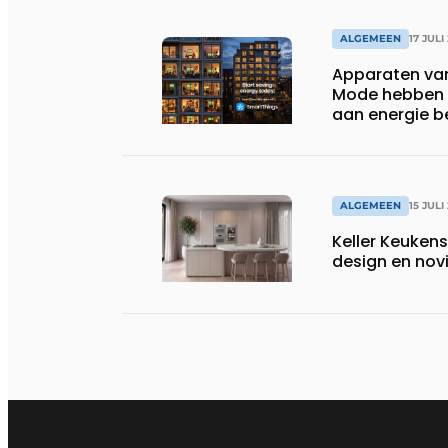
ALGEMEEN
17 JULI
Apparaten va
Mode hebben i
aan energie b
huishoudens,
wassen van 22.
ALGEMEEN
15 JULI
Keller Keuken
design en nov