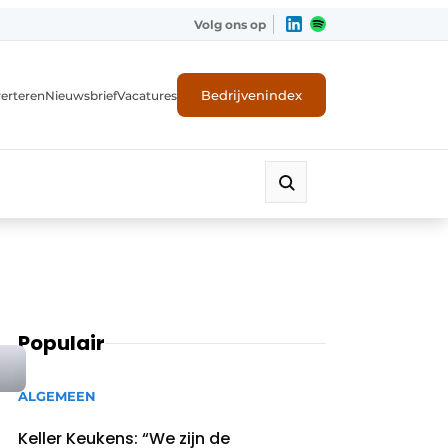
Volg ons op
Bedrijvenindex
erteren
Nieuwsbrief
Vacatures
Populair
ALGEMEEN
Keller Keukens: “We zijn de