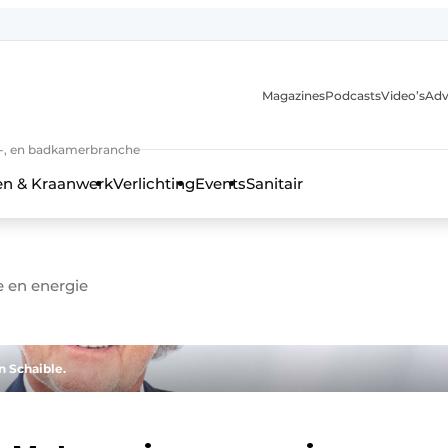
Magazines
Podcasts
Video’s
Adv
anmelding
n-, en badkamerbranche
en & Kraanwerk
Verlichting
Events
Sanitair
 en energie
 en techniek in de keuken-, woon-, en badkamerbranche
n Schaible.