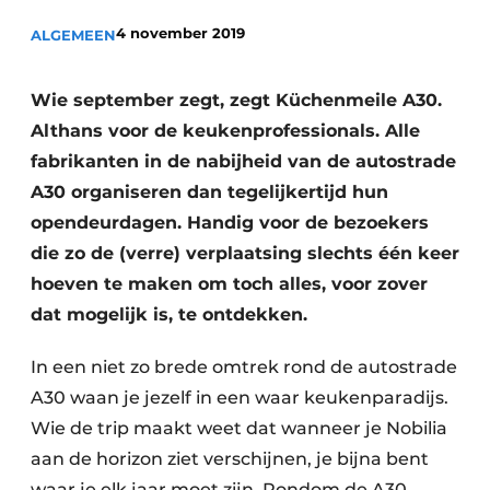
Privacy / Cookie statement
4 november 2019
ALGEMEEN
Vacature aanmelden
Video’s
Wie september zegt, zegt Küchenmeile A30.
Althans voor de keukenprofessionals. Alle
fabrikanten in de nabijheid van de autostrade
A30 organiseren dan tegelijkertijd hun
opendeurdagen. Handig voor de bezoekers
die zo de (verre) verplaatsing slechts één keer
hoeven te maken om toch alles, voor zover
dat mogelijk is, te ontdekken.
In een niet zo brede omtrek rond de autostrade
A30 waan je jezelf in een waar keukenparadijs.
Wie de trip maakt weet dat wanneer je Nobilia
aan de horizon ziet verschijnen, je bijna bent
waar je elk jaar moet zijn. Rondom de A30