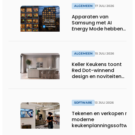
ALGEMEEN
17 JULI 2026
Apparaten van
Samsung met AI
Energy Mode hebben
in 2026 al 242.254
kWh aan energie
bespaard in Belgische
huishoudens, wat
ALGEMEEN
15 JULI 2026
overeenkomt met het
Keller Keukens toont
wassen van 22.023.110
Red Dot-winnend
voetbalshirts
design en noviteiten
op Gut Böckel
SOFTWARE
13 JULI 2026
Tekenen en verkopen met
moderne
keukenplanningssoftwar