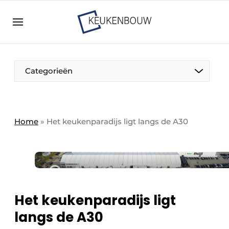
Aanmelden
Algemene voorwaarden
Bedrijven
Aanmelden
Bedankt voor de aanmelding
Categorieën
Bedrijven
Contact
Direct contact
Home
»
Het keukenparadijs ligt langs de A30
Evenement aanmelden
Keukenbouw | Platform over design en techniek
in de keuken-, woon-, en badkamerbranche
Meest gelezen
Het keukenparadijs ligt
Nieuwsbrief
langs de A30
Podcasts