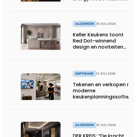
in 2026 al 242.254
kWh aan energie
bespaard in Belgische
huishoudens, wat
ALGEMEEN
15 JULI 2026
overeenkomt met het
Keller Keukens toont
wassen van 22.023.110
Red Dot-winnend
voetbalshirts
design en noviteiten
op Gut Böckel
SOFTWARE
13 JULI 2026
Tekenen en verkopen met
moderne
keukenplanningssoftwar
ALGEMEEN
10 JULI 2026
DER KREIS: “De kracht