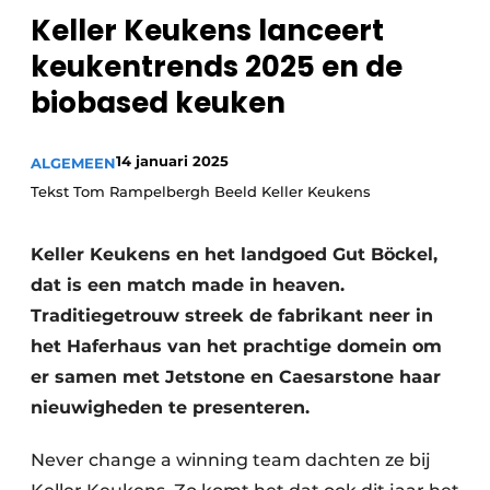
Privacy / Cookie statement
Keller Keukens lanceert
Vacature aanmelden
keukentrends 2025 en de
Video’s
biobased keuken
14 januari 2025
ALGEMEEN
Tekst Tom Rampelbergh Beeld Keller Keukens
Keller Keukens en het landgoed Gut Böckel,
dat is een match made in heaven.
Traditiegetrouw streek de fabrikant neer in
het Haferhaus van het prachtige domein om
er samen met Jetstone en Caesarstone haar
nieuwigheden te presenteren.
Never change a winning team dachten ze bij