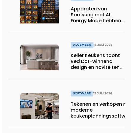
Apparaten van
Samsung met AI
Energy Mode hebben
in 2026 al 242.254
kWh aan energie
bespaard in Belgische
huishoudens, wat
ALGEMEEN
15 JULI 2026
overeenkomt met het
Keller Keukens toont
wassen van 22.023.110
Red Dot-winnend
voetbalshirts
design en noviteiten
op Gut Böckel
SOFTWARE
13 JULI 2026
Tekenen en verkopen met
moderne
keukenplanningssoftwar