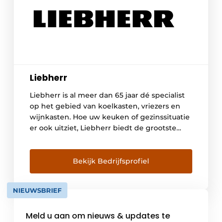
Liebherr
Liebherr is al meer dan 65 jaar dé specialist
op het gebied van koelkasten, vriezers en
wijnkasten. Hoe uw keuken of gezinssituatie
er ook uitziet, Liebherr biedt de grootste
keuze in energiezuinige koel- en
vriesapparaten, zowel geïntegreerd als
vrijstaand. Het merk biedt bovendien
Bekijk Bedrijfsprofiel
integreerbare modellen die speciaal zijn
ontwikkeld voor een Side-By-Side opstelling.
NIEUWSBRIEF
Zo kunt […]
Meld u aan om nieuws & updates te