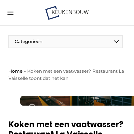
Aanmelden
Algemene voorwaarden
Bedrijven
Aanmelden
Bedankt voor de aanmelding
Categorieën
Bedrijven
Contact
Direct contact
Home
»
Koken met een vaatwasser? Restaurant La
Vaisselle toont dat het kan
Evenement aanmelden
Keukenbouw | Platform over design en techniek
in de keuken-, woon-, en badkamerbranche
Meest gelezen
Nieuwsbrief
Koken met een vaatwasser?
Podcasts