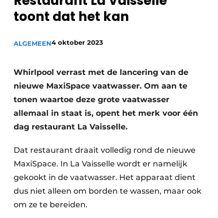
Restaurant La Vaisselle
Privacy / Cookie statement
toont dat het kan
Vacature aanmelden
Video’s
4 oktober 2023
ALGEMEEN
Whirlpool verrast met de lancering van de
nieuwe MaxiSpace vaatwasser. Om aan te
tonen waartoe deze grote vaatwasser
allemaal in staat is, opent het merk voor één
dag restaurant La Vaisselle.
Dat restaurant draait volledig rond de nieuwe
MaxiSpace. In La Vaisselle wordt er namelijk
gekookt in de vaatwasser. Het apparaat dient
dus niet alleen om borden te wassen, maar ook
om ze te bereiden.