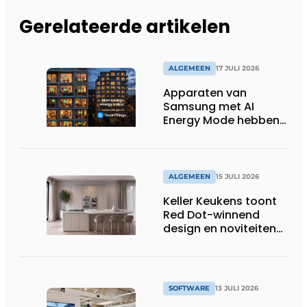
Gerelateerde artikelen
ALGEMEEN
17 JULI 2026
Apparaten van
Samsung met AI
Energy Mode hebben
in 2026 al 242.254
kWh aan energie
bespaard in Belgische
huishoudens, wat
ALGEMEEN
15 JULI 2026
overeenkomt met het
Keller Keukens toont
wassen van 22.023.110
Red Dot-winnend
voetbalshirts
design en noviteiten
op Gut Böckel
SOFTWARE
13 JULI 2026