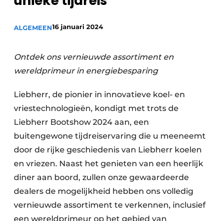
unieke tijdreis
Privacy / Cookie statement
Vacature aanmelden
16 januari 2024
ALGEMEEN
Video’s
Ontdek ons vernieuwde assortiment en
wereldprimeur in energiebesparing
Liebherr, de pionier in innovatieve koel- en
vriestechnologieën, kondigt met trots de
Liebherr Bootshow 2024 aan, een
buitengewone tijdreiservaring die u meeneemt
door de rijke geschiedenis van Liebherr koelen
en vriezen. Naast het genieten van een heerlijk
diner aan boord, zullen onze gewaardeerde
dealers de mogelijkheid hebben ons volledig
vernieuwde assortiment te verkennen, inclusief
een wereldprimeur op het gebied van