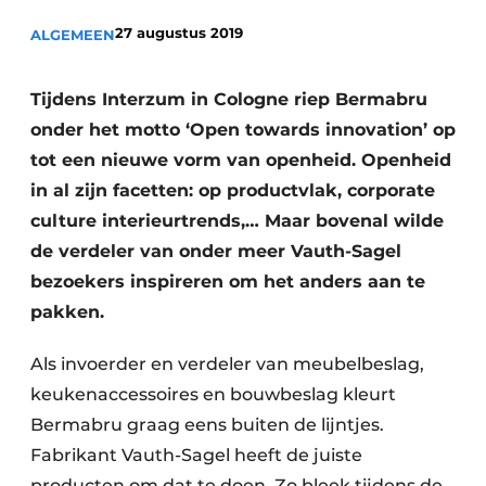
Privacy / Cookie statement
27 augustus 2019
ALGEMEEN
Vacature aanmelden
Video’s
Tijdens Interzum in Cologne riep Bermabru
onder het motto ‘Open towards innovation’ op
tot een nieuwe vorm van openheid. Openheid
in al zijn facetten: op productvlak, corporate
culture interieurtrends,… Maar bovenal wilde
de verdeler van onder meer Vauth-Sagel
bezoekers inspireren om het anders aan te
pakken.
Als invoerder en verdeler van meubelbeslag,
keukenaccessoires en bouwbeslag kleurt
Bermabru graag eens buiten de lijntjes.
Fabrikant Vauth-Sagel heeft de juiste
producten om dat te doen. Zo bleek tijdens de