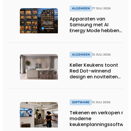
ALGEMEEN
17 JULI 2026
Apparaten van
Samsung met AI
Energy Mode hebben
in 2026 al 242.254
kWh aan energie
bespaard in Belgische
huishoudens, wat
ALGEMEEN
15 JULI 2026
overeenkomt met het
Keller Keukens toont
wassen van 22.023.110
Red Dot-winnend
voetbalshirts
design en noviteiten
op Gut Böckel
SOFTWARE
13 JULI 2026
Tekenen en verkopen met
moderne
keukenplanningssoftwar