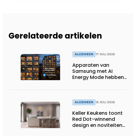
Gerelateerde artikelen
ALGEMEEN
17 JULI 2026
Apparaten van
Samsung met AI
Energy Mode hebben
in 2026 al 242.254
kWh aan energie
bespaard in Belgische
huishoudens, wat
ALGEMEEN
15 JULI 2026
overeenkomt met het
Keller Keukens toont
wassen van 22.023.110
Red Dot-winnend
voetbalshirts
design en noviteiten
op Gut Böckel