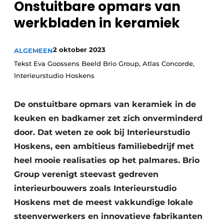
Onstuitbare opmars van
Privacy / Cookie statement
werkbladen in keramiek
Vacature aanmelden
Video’s
2 oktober 2023
ALGEMEEN
Tekst Eva Goossens Beeld Brio Group, Atlas Concorde,
Interieurstudio Hoskens
De onstuitbare opmars van keramiek in de
keuken en badkamer zet zich onverminderd
door. Dat weten ze ook bij Interieurstudio
Hoskens, een ambitieus familiebedrijf met
heel mooie realisaties op het palmares. Brio
Group verenigt steevast gedreven
interieurbouwers zoals Interieurstudio
Hoskens met de meest vakkundige lokale
steenverwerkers en innovatieve fabrikanten