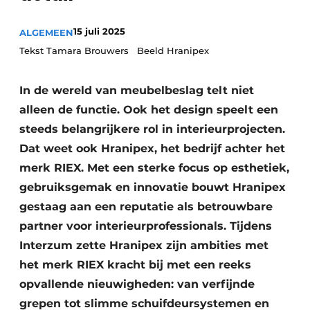
Privacy / Cookie statement
Vacature aanmelden
15 juli 2025
ALGEMEEN
Tekst Tamara Brouwers Beeld Hranipex
Video’s
In de wereld van meubelbeslag telt niet
alleen de functie. Ook het design speelt een
steeds belangrijkere rol in interieurprojecten.
Dat weet ook Hranipex, het bedrijf achter het
merk RIEX. Met een sterke focus op esthetiek,
gebruiksgemak en innovatie bouwt Hranipex
gestaag aan een reputatie als betrouwbare
partner voor interieurprofessionals. Tijdens
Interzum zette Hranipex zijn ambities met
het merk RIEX kracht bij met een reeks
opvallende nieuwigheden: van verfijnde
grepen tot slimme schuifdeursystemen en