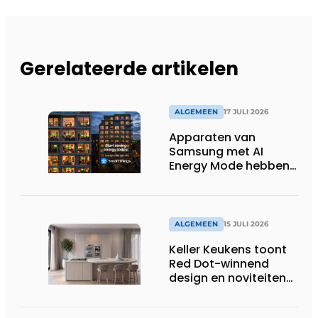
Gerelateerde artikelen
ALGEMEEN
17 JULI 2026
Apparaten van
Samsung met AI
Energy Mode hebben
in 2026 al 242.254
kWh aan energie
bespaard in Belgische
huishoudens, wat
ALGEMEEN
15 JULI 2026
overeenkomt met het
Keller Keukens toont
wassen van 22.023.110
Red Dot-winnend
voetbalshirts
design en noviteiten
op Gut Böckel