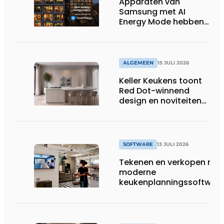
Apparaten van
Samsung met AI
Energy Mode hebben
in 2026 al 242.254
kWh aan energie
bespaard in Belgische
huishoudens, wat
ALGEMEEN
15 JULI 2026
overeenkomt met het
Keller Keukens toont
wassen van 22.023.110
Red Dot-winnend
voetbalshirts
design en noviteiten
op Gut Böckel
SOFTWARE
13 JULI 2026
Tekenen en verkopen met
moderne
keukenplanningssoftwar