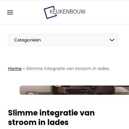
Aanmelden
Algemene voorwaarden
Bedrijven
Aanmelden
Bedankt voor de aanmelding
Categorieën
Bedrijven
Contact
Direct contact
Home
»
Slimme integratie van stroom in lades
Evenement aanmelden
Keukenbouw | Platform over design en techniek
in de keuken-, woon-, en badkamerbranche
Meest gelezen
Slimme integratie van
Nieuwsbrief
stroom in lades
Podcasts