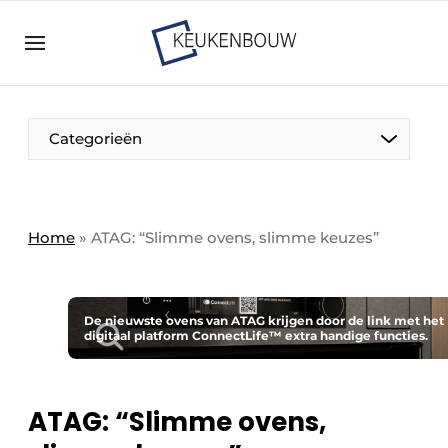
Aanmelden
Algemene voorwaarden
Bedrijven
Aanmelden
Bedankt voor de aanmelding
Categorieën
Bedrijven
Contact
Direct contact
Home
»
ATAG: “Slimme ovens, slimme keuzes”
Evenement aanmelden
Keukenbouw | Platform over design en techniek
in de keuken-, woon-, en badkamerbranche
De nieuwste ovens van ATAG krijgen door de link met het
digitaal platform ConnectLife™ extra handige functies.
Meest gelezen
Nieuwsbrief
ATAG: “Slimme ovens,
Podcasts