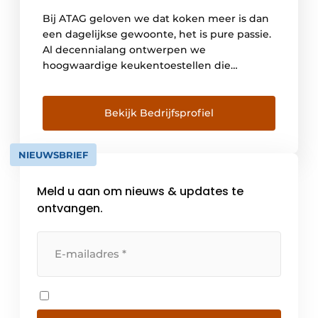
Bij ATAG geloven we dat koken meer is dan
een dagelijkse gewoonte, het is pure passie.
Al decennialang ontwerpen we
hoogwaardige keukentoestellen die
functionaliteit, design en innovatie perfect
combineert. Onze toestellen worden met
zorg ontwikkeld voor wie houdt van koken
Bekijk Bedrijfsprofiel
met karakter: van krachtige
inductiekookplaten tot geavanceerde ovens
NIEUWSBRIEF
en stijlvolle koelkasten. ATAG staat synoniem
voor […]
Meld u aan om nieuws & updates te
ontvangen.