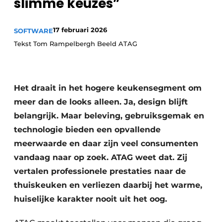
slimme keuzes”
Privacy / Cookie statement
Vacature aanmelden
17 februari 2026
SOFTWARE
Video’s
Tekst Tom Rampelbergh Beeld ATAG
Het draait in het hogere keukensegment om
meer dan de looks alleen. Ja, design blijft
belangrijk. Maar beleving, gebruiksgemak en
technologie bieden een opvallende
meerwaarde en daar zijn veel consumenten
vandaag naar op zoek. ATAG weet dat. Zij
vertalen professionele prestaties naar de
thuiskeuken en verliezen daarbij het warme,
huiselijke karakter nooit uit het oog.