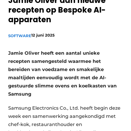
Jamie Oliver aan nieuwe
Privacy / Cookie statement
recepten op Bespoke AI-
Vacature aanmelden
apparaten
Video’s
12 juni 2025
SOFTWARE
Jamie Oliver heeft een aantal unieke
recepten samengesteld waarmee het
bereiden van voedzame en smakelijke
maaltijden eenvoudig wordt met de AI-
gestuurde slimme ovens en koelkasten van
Samsung
Samsung Electronics Co., Ltd. heeft begin deze
week een samenwerking aangekondigd met
chef-kok, restauranthouder en