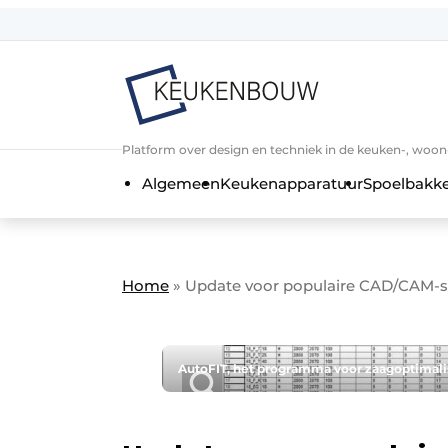
Aanmelden
Algemene voorwaarden
Bedrijven
Aanmelden
Bedankt voor de a
Platform over design en techniek in de keuken-, woo
Bedrijven
Algemeen
Keukenapparatuur
Spoelbakk
Contact
Direct contact
Evenement aanmelden
Home
»
Update voor populaire CAD/CAM-s
Keukenbouw | Platform over design
Meest gelezen
Nieuwsbrief
AutoFIT, het programma voor zaagoptimalis
Podcasts
Privacy / Cookie statement