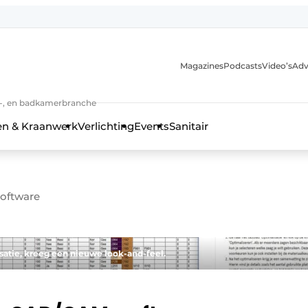
Magazines
Podcasts
Video’s
Adv
anmelding
n-, en badkamerbranche
en & Kraanwerk
Verlichting
Events
Sanitair
oftware
 en techniek in de keuken-, woon-, en badkamerbranche
atie, kreeg een nieuwe look-and-feel.