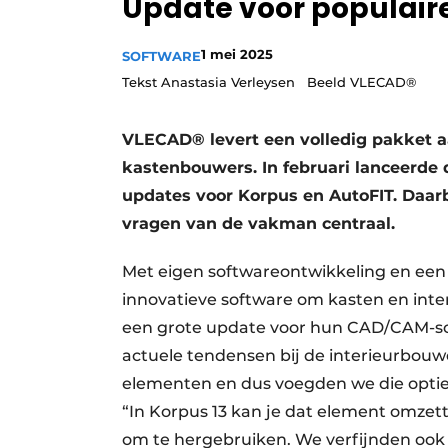
Update voor populai
Vacature aanmelden
1 mei 2025
Video’s
SOFTWARE
Tekst Anastasia Verleysen Beeld VLECAD®
VLECAD® levert een volledig pakket a
kastenbouwers. In februari lanceerde 
updates voor Korpus en AutoFIT. Daarb
vragen van de vakman centraal.
Met eigen softwareontwikkeling en een 
innovatieve software om kasten en int
een grote update voor hun CAD/CAM-sof
actuele tendensen bij de interieurbou
elementen en dus voegden we die optie t
“In Korpus 13 kan je dat element omzet
om te hergebruiken. We verfijnden ook