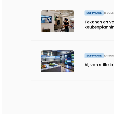
SOFTWARE
13 JULI
Tekenen en v
keukenplanni
SOFTWARE
10 MAA
AI, van stille