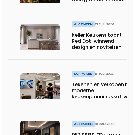
in 2026 al 242.254
kWh aan energie
bespaard in Belgische
huishoudens, wat
ALGEMEEN
15 JULI 2026
overeenkomt met het
Keller Keukens toont
wassen van 22.023.110
Red Dot-winnend
voetbalshirts
design en noviteiten
op Gut Böckel
SOFTWARE
13 JULI 2026
Tekenen en verkopen met
moderne
keukenplanningssoftwar
ALGEMEEN
10 JULI 2026
DER KREIS: “De kracht