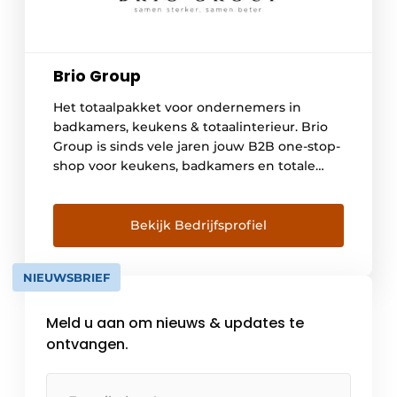
Brio Group
Het totaalpakket voor ondernemers in
badkamers, keukens & totaalinterieur. Brio
Group is sinds vele jaren jouw B2B one-stop-
shop voor keukens, badkamers en totale
interieurinrichting. Bij Brio Group spelen
doordachte partnerships de hoofdrol. Wij
streven steeds naar een diepgaand
Bekijk Bedrijfsprofiel
engagement tussen succesvolle
ondernemers in (totaal)interieurbouw, hun
NIEUWSBRIEF
klanten én onze leveranciers in
hoogwaardige producten. Het recept? De
Meld u aan om nieuws & updates te
[…]
ontvangen.