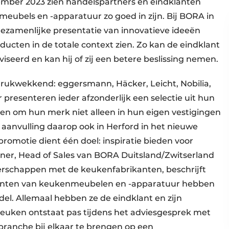
ember 2023 zien handelspartners en eindklanten
eubels en -apparatuur zo goed in zijn. Bij BORA in
ezamenlijke presentatie van innovatieve ideeën
ducten in de totale context zien. Zo kan de eindklant
iseerd en kan hij of zij een betere beslissing nemen.
drukwekkend: eggersmann, Häcker, Leicht, Nobilia,
presenteren ieder afzonderlijk een selectie uit hun
ten om hun merk niet alleen in hun eigen vestigingen
aanvulling daarop ook in Herford in het nieuwe
omotie dient één doel: inspiratie bieden voor
er, Head of Sales van BORA Duitsland/Zwitserland
erschappen met de keukenfabrikanten, beschrijft
kanten van keukenmeubelen en -apparatuur hebben
el. Allemaal hebben ze de eindklant en zijn
uken ontstaat pas tijdens het adviesgesprek met
ranche bij elkaar te brengen op een