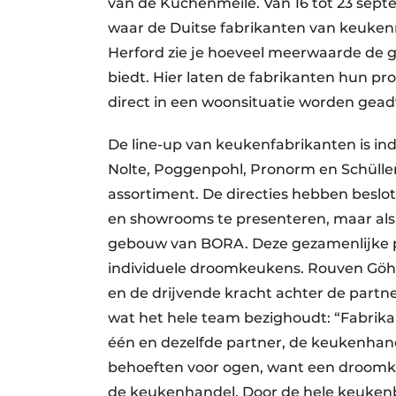
van de Küchenmeile. Van 16 tot 23 sept
waar de Duitse fabrikanten van keukenm
Herford zie je hoeveel meerwaarde de g
biedt. Hier laten de fabrikanten hun pro
direct in een woonsituatie worden geadv
De line-up van keukenfabrikanten is in
Nolte, Poggenpohl, Pronorm en Schüller 
assortiment. De directies hebben beslo
en showrooms te presenteren, maar als 
gebouw van BORA. Deze gezamenlijke pr
individuele droomkeukens. Rouven Göhn
en de drijvende kracht achter de partn
wat het hele team bezighoudt: “Fabri
één en dezelfde partner, de keukenhand
behoeften voor ogen, want een droomke
de keukenhandel. Door de hele keukenb