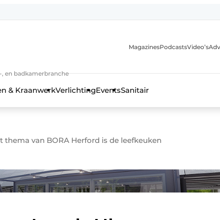
Magazines
Podcasts
Video’s
Adv
anmelding
n-, en badkamerbranche
en & Kraanwerk
Verlichting
Events
Sanitair
t thema van BORA Herford is de leefkeuken
 en techniek in de keuken-, woon-, en badkamerbranche