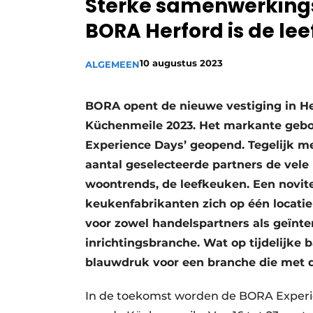
Sterke samenwerkings
Vacature aanmelden
BORA Herford is de le
Video’s
10 augustus 2023
ALGEMEEN
BORA opent de nieuwe vestiging in Her
Küchenmeile 2023. Het markante gebo
Experience Days’ geopend. Tegelijk 
aantal geselecteerde partners de vel
woontrends, de leefkeuken. Een novite
keukenfabrikanten zich op één locatie 
voor zowel handelspartners als geïnte
inrichtingsbranche. Wat op tijdelijke
blauwdruk voor een branche die met d
In de toekomst worden de BORA Experi