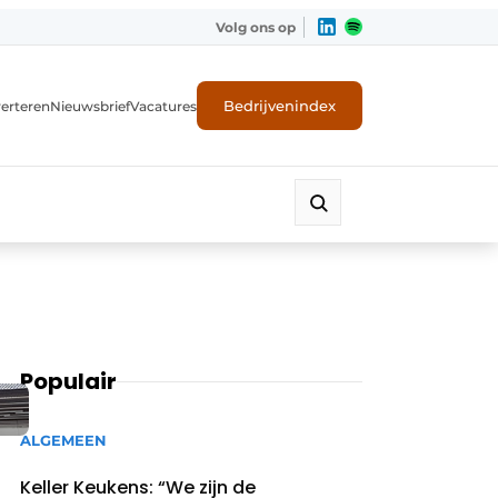
Volg ons op
Bedrijvenindex
erteren
Nieuwsbrief
Vacatures
Populair
ALGEMEEN
Keller Keukens: “We zijn de