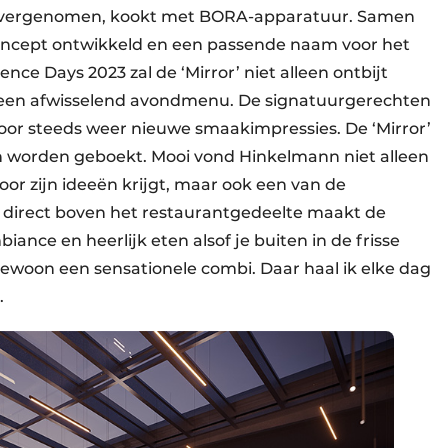
overgenomen, kookt met BORA-apparatuur. Samen
r concept ontwikkeld en een passende naam voor het
ce Days 2023 zal de ‘Mirror’ niet alleen ontbijt
een afwisselend avondmenu. De signatuurgerechten
or steeds weer nieuwe smaakimpressies. De ‘Mirror’
n worden geboekt. Mooi vond Hinkelmann niet alleen
 voor zijn ideeën krijgt, maar ook een van de
direct boven het restaurantgedeelte maakt de
mbiance en heerlijk eten alsof je buiten in de frisse
 gewoon een sensationele combi. Daar haal ik elke dag
t.