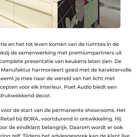
tie en het tot leven komen van de ruimtes in de
nkzij de samenwerking met premiumpartners uit
complete presentatie van keukens laten zien. De
rau Manufaktur harmonieert goed met de karaktervolle
eemt je mee naar de wereld van het licht met
cepten voor elk interieur. Poet Audio biedt een
indrukwekkend decor.
 voor de start van de permanente showrooms. Het
Retail bij BORA, voortdurend in ontwikkeling. Hij
oor de eindklant belangrijk. Daarom wordt er ook
ng zelf. Tijdens het adviesgesprek kan de klant live