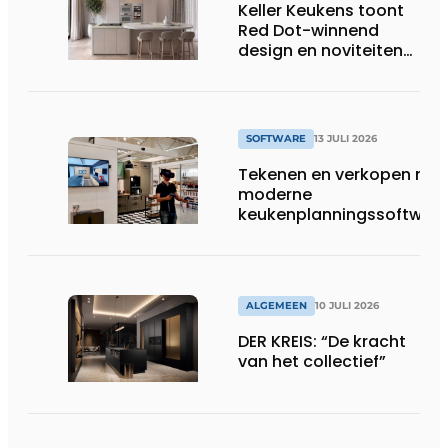
Keller Keukens toont
wassen van 22.023.110
Red Dot-winnend
voetbalshirts
design en noviteiten
op Gut Böckel
SOFTWARE
13 JULI 2026
Tekenen en verkopen met
moderne
keukenplanningssoftwar
ALGEMEEN
10 JULI 2026
DER KREIS: “De kracht
van het collectief”