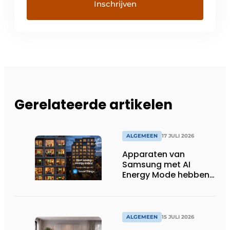
Gerelateerde artikelen
ALGEMEEN
17 JULI 2026
Apparaten van
Samsung met AI
Energy Mode hebben
in 2026 al 242.254
kWh aan energie
bespaard in Belgische
huishoudens, wat
ALGEMEEN
15 JULI 2026
overeenkomt met het