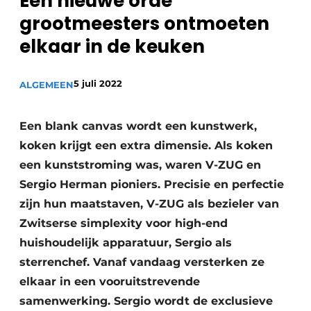
Een nieuwe orde
Privacy / Cookie statement
grootmeesters ontmoeten
Vacature aanmelden
elkaar in de keuken
Video’s
5 juli 2022
ALGEMEEN
Een blank canvas wordt een kunstwerk,
koken krijgt een extra dimensie. Als koken
een kunststroming was, waren V-ZUG en
Sergio Herman pioniers. Precisie en perfectie
zijn hun maatstaven, V-ZUG als bezieler van
Zwitserse simplexity voor high-end
huishoudelijk apparatuur, Sergio als
sterrenchef. Vanaf vandaag versterken ze
elkaar in een vooruitstrevende
samenwerking. Sergio wordt de exclusieve