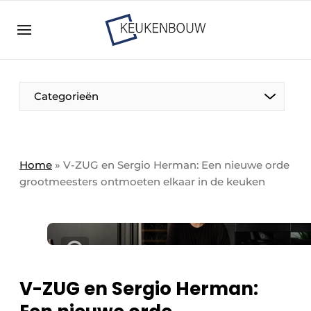
Aanmelden
Algemene voorwaarden
Bedrijven
Aanmelden
Bedankt voor de aanmelding
Categorieën
Bedrijven
Contact
Direct contact
Home
»
V-ZUG en Sergio Herman: Een nieuwe orde
grootmeesters ontmoeten elkaar in de keuken
Evenement aanmelden
Keukenbouw | Platform over design en techniek
in de keuken-, woon-, en badkamerbranche
Meest gelezen
Nieuwsbrief
V-ZUG en Sergio Herman:
Podcasts