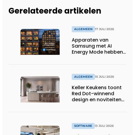
Gerelateerde artikelen
ALGEMEEN
17 JULI 2026
Apparaten van
Samsung met AI
Energy Mode hebben
in 2026 al 242.254
kWh aan energie
bespaard in Belgische
huishoudens, wat
ALGEMEEN
15 JULI 2026
overeenkomt met het
Keller Keukens toont
wassen van 22.023.110
Red Dot-winnend
voetbalshirts
design en noviteiten
op Gut Böckel
SOFTWARE
13 JULI 2026