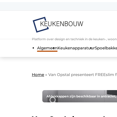
Aanmelden
Algemene voorwaarden
Bedrijven
Aanmelden
Bedankt voor de a
Platform over design en techniek in de keuken-, woo
Bedrijven
Algemeen
Keukenapparatuur
Spoelbakk
Contact
Direct contact
Evenement aanmelden
Home
»
Van Opstal presenteert FREEslim 
Keukenbouw | Platform over design
Meest gelezen
Nieuwsbrief
Afdekkappen zijn beschikbaar in antraciet, l
Podcasts
Privacy / Cookie statement