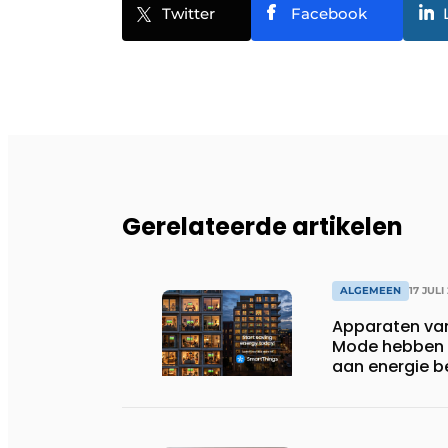
Twitter
Facebook
Gerelateerde artikelen
ALGEMEEN
17 JULI
Apparaten va
Mode hebben i
aan energie b
huishoudens,
wassen van 22.