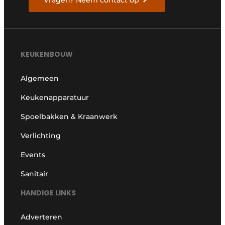
Vragen? Neem contact op
Privacy / Cookie statement
Vacature aanmelden
Video’s
KEUKENBOUW
Algemeen
Keukenapparatuur
Spoelbakken & Kraanwerk
Verlichting
Events
Sanitair
HANDIGE LINKS
Adverteren