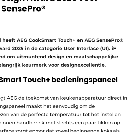
 SensePro®
rd heeft AEG CookSmart Touch+ en AEG SensePro®
d 2025 in de categorie User Interface (UI). iF
kend om uitmuntend design en maatschappelijke
elangrijk keurmerk voor designexcellentie.
Smart Touch+ bedieningspaneel
ngt AEG de toekomst van keukenapparatuur direct in
eningspaneel maakt het eenvoudig om de
ezen van de perfecte temperatuur tot het instellen
is binnen handbereik met slechts een paar tikken op
erface zorgt ervoor dat zowel beginnende koks als