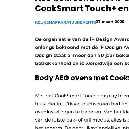
CookSmart Touch+ en
Vacature aanmelden
Video’s
27 maart 2025
KEUKENAPPARATUUR
EVENTS
De organisatie van de iF Design Awa
onlangs bekroond met de iF Design Awar
Design staat al meer dan 70 jaar be
betrokkenheid en is wereldwijd een b
Body AEG ovens met Cook
Met het CookSmart Touch+ display bre
huis. Het intuïtieve touchscreen bedi
oveninstellingen te beheren. Van het ki
van de juiste bak- of grillmodus, alles 
het scherm. De gebruiksvriendelijke int