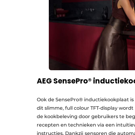
AEG SensePro® inductieko
Ook de SensePro® inductiekookplaat is 
dit slimme, full colour TFT-display wordt
de kookbeleving door gebruikers te be
recepten en technieken via een intuïti
instructies. Dankzij sensoren die auto