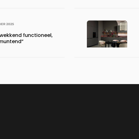
ER 2025
kwekkend functioneel,
tmuntend”