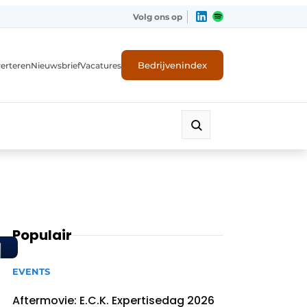
Volg ons op
Bedrijvenindex
erteren
Nieuwsbrief
Vacatures
Populair
EVENTS
Aftermovie: E.C.K. Expertisedag 2026