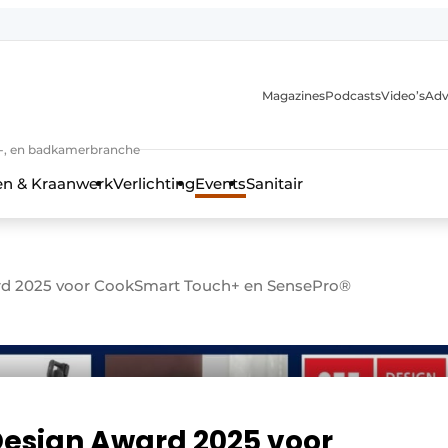
Magazines
Podcasts
Video’s
Adv
anmelding
n-, en badkamerbranche
en & Kraanwerk
Verlichting
Events
Sanitair
rd 2025 voor CookSmart Touch+ en SensePro®
 en techniek in de keuken-, woon-, en badkamerbranche
Design Award 2025 voor