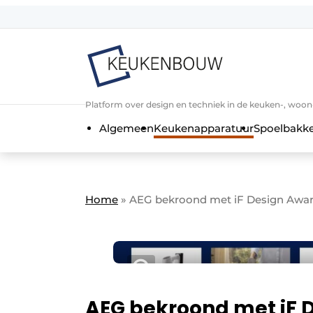
Aanmelden
Algemene voorwaarden
Bedrijven
Aanmelden
Bedankt voor de a
Platform over design en techniek in de keuken-, woo
Bedrijven
Algemeen
Keukenapparatuur
Spoelbakk
Contact
Direct contact
Evenement aanmelden
Home
»
AEG bekroond met iF Design Awa
Keukenbouw | Platform over design
Meest gelezen
Nieuwsbrief
Podcasts
AEG bekroond met iF 
Privacy / Cookie statement