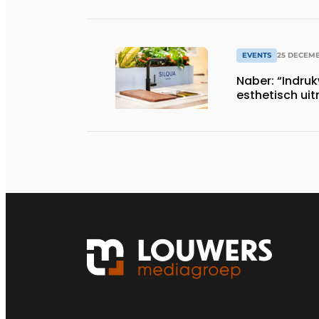
EVENTS
25 DECEMB
Naber: “Indru
esthetisch ui