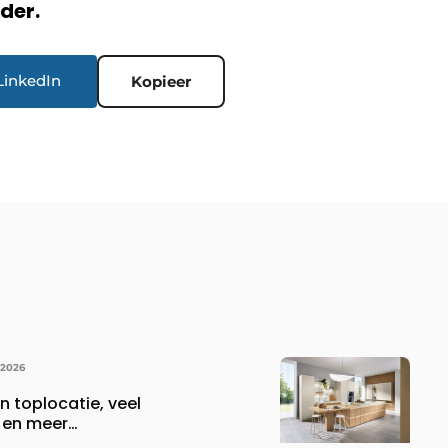
rder.
LinkedIn
Kopieer
 2026
n toplocatie, veel
 en meer…