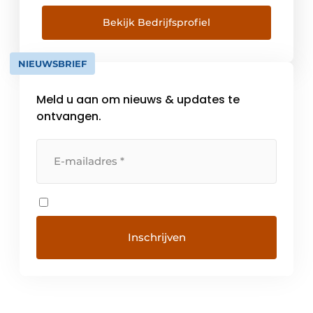
de keuken. Vanuit het hoofdkantoor en de
productiefaciliteit in Vittorio Veneto, in het
Bekijk Bedrijfsprofiel
noordoosten van Italië, combineert Falmec
vakmanschap met technologische innovatie
NIEUWSBRIEF
en esthetisch design. Alle producten
worden volledig in Italië ontwikkeld en […]
Meld u aan om nieuws & updates te
ontvangen.