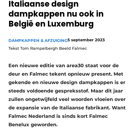
Italiaanse design
Privacy / Cookie statement
dampkappen nu ook in
Vacature aanmelden
België en Luxemburg
Video’s
5 september 2023
DAMPKAPPEN & AFZUIGING
Tekst Tom Rampelbergh Beeld Falmec
Een nieuwe editie van area30 staat voor de
deur en Falmec tekent opnieuw present. Met
gekende en nieuwe design dampkappen is er
steeds voldoende gespreksstof. Maar dit jaar
zullen ongetwijfeld veel woorden vloeien over
de expansie van de Italiaanse fabrikant. Want
Falmec Nederland is sinds kort Falmec
Benelux geworden.