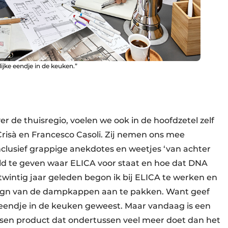
lijke eendje in de keuken.”
r de thuisregio, voelen we ook in de hoofdzetel zelf
Crisà en Francesco Casoli. Zij nemen ons mee
nclusief grappige anekdotes en weetjes ‘van achter
ld te geven waar ELICA voor staat en hoe dat DNA
twintig jaar geleden begon ik bij ELICA te werken en
sign van de dampkappen aan te pakken. Want geef
e eendje in de keuken geweest. Maar vandaag is een
en product dat ondertussen veel meer doet dan het