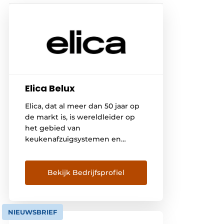
Elica Belux
Elica, dat al meer dan 50 jaar op
de markt is, is wereldleider op
het gebied van
keukenafzuigsystemen en
produceert afzuigkappen en
kookplaten. Ook is het een
toonaangevende Europese
Bekijk Bedrijfsprofiel
fabrikant van elektrische
motoren voor
huishoudtoestellen en
NIEUWSBRIEF
boilers. Elica wordt geleid door