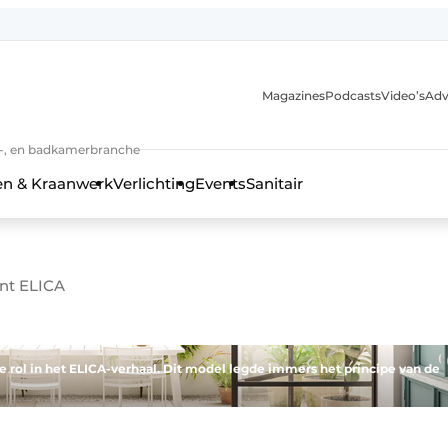
Magazines
Podcasts
Video’s
Adv
anmelding
n-, en badkamerbranche
en & Kraanwerk
Verlichting
Events
Sanitair
nt ELICA
 en techniek in de keuken-, woon-, en badkamerbranche
 rol in het ELICA-verhaal. Dit model legde immers het principe van de