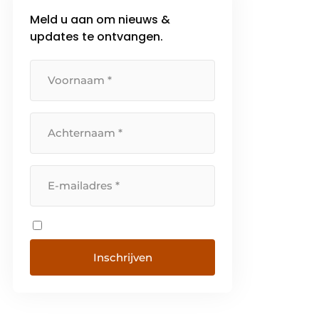
Francesco Casoli en Giulio Cocci
Meld u aan om nieuws &
en werkt vanuit 7
updates te ontvangen.
productievestigingen verspreid
over Italië, Polen, Mexico […]