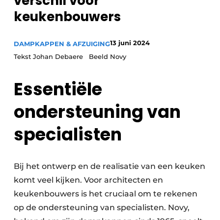
verschil voor
Privacy / Cookie statement
keukenbouwers
Vacature aanmelden
Video’s
13 juni 2024
DAMPKAPPEN & AFZUIGING
Tekst Johan Debaere Beeld Novy
Essentiële
ondersteuning van
specialisten
Bij het ontwerp en de realisatie van een keuken
komt veel kijken. Voor architecten en
keukenbouwers is het cruciaal om te rekenen
op de ondersteuning van specialisten. Novy,