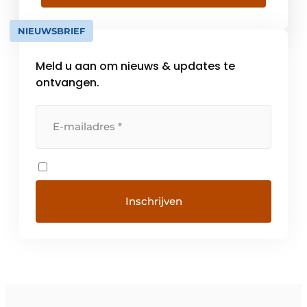
Vandaag werken er bij Novy zo’n
driehonderd mensen en is het bedrijf
NIEUWSBRIEF
marktleider op vlak van dampkappen in
België. Maar […]
Meld u aan om nieuws & updates te
ontvangen.